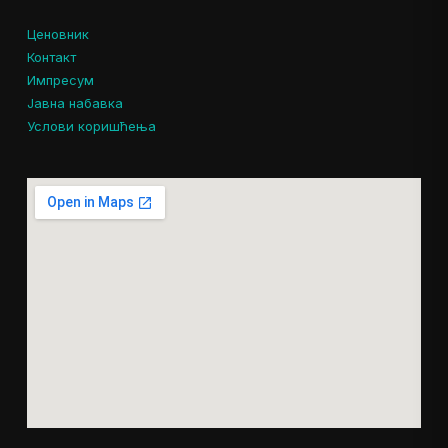
Ценовник
Контакт
Импресум
Јавна набавка
Услови коришћења