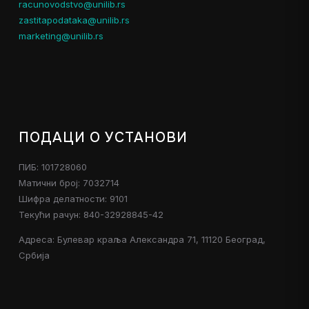
racunovodstvo@unilib.rs
zastitapodataka@unilib.rs
marketing@unilib.rs
ПОДАЦИ О УСТАНОВИ
ПИБ: 101728060
Матични број: 7032714
Шифра делатности: 9101
Текући рачун: 840-32928845-42
Адреса: Булевар краља Александра 71, 11120 Београд,
Србија