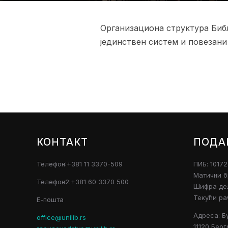
Организациона структура Библ
јединствен систем и повезани
КОНТАКТ
ПОДА
Телефон:+381 11 3370-509
ПИБ: 1017
Матични б
Телефон2:+381 60 3370 500
Шифра дел
Текући ра
Е-пошта
Адреса: Б
office@unilib.rs
11120 Беог