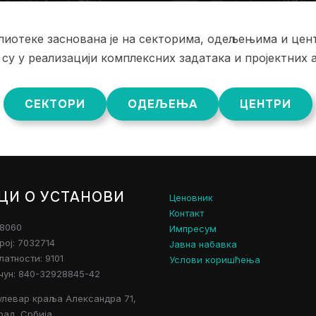
иотеке заснована је на секторима, одељењима и центр
 су у реализацији комплексних задатака и пројектних 
СЕКТОРИ
ОДЕЉЕЊА
ЦЕНТРИ
ЦИ О УСТАНОВИ
Ценовник
Контакт
28060
Импресум
рој: 7032714
Јавна набавка
атности: 9101
Услови коришћења
чун: 840-32928845-42
улевар краља Александра 71,
рад, Србија