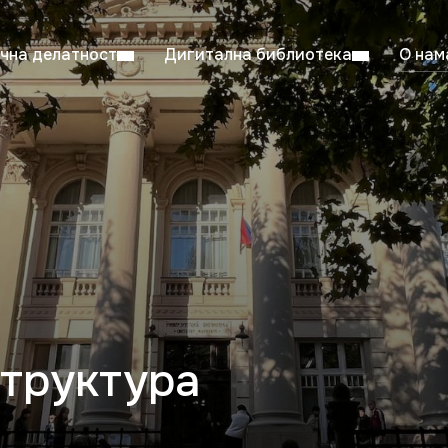
чна делатност
Дигитална библиотека
О нам
ентска читаоница: 08:00–23:00
Суб: 
Радно време од 06. јула до 29. августа
труктура