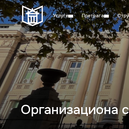
Услуге
Претрага
Стру
Пон–пет: 08:00–20:00
Студ
Организациона с