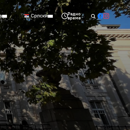
а
Српски
08:00–14:00
Нед: Затворено