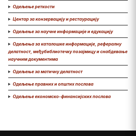
Одељење реткости
Центар за конзервацију и рестаурацију
Одељење за научне информације и едукацију
Одељења за каталошке информације, рефералну
делатност, међубиблиотечку позајмицу и снабдевање
научним документима
Одељење за матичну делатност
Одељење правних и општих послова
Одељење економско-финансијских послова