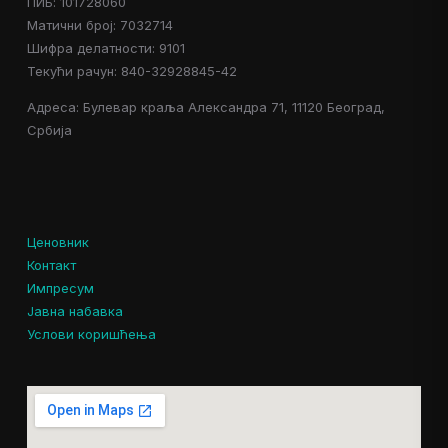
ПИБ: 101728060
Матични број: 7032714
Шифра делатности: 9101
Текући рачун: 840-32928845-42
Адреса: Булевар краља Александра 71, 11120 Београд,
Србија
Ценовник
Контакт
Импресум
Јавна набавка
Услови коришћења