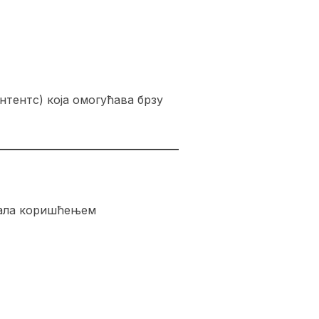
нтентс) која омогућава брзу
јала коришћењем