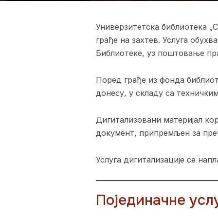
Универзитетска библиотека „
грађе на захтев. Услуга обухв
Библиотеке, уз поштовање пра
Поред грађе из фонда библиот
донесу, у складу са технички
Дигитализовани материјал ко
документ, припремљен за пре
Услуга дигитализације се напла
Појединачне усл