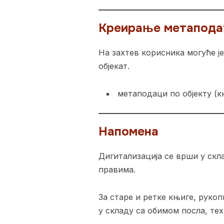
Креирање метапода
На захтев корисника могуће ј
објекат.
метаподаци по објекту (к
Напомена
Дигитализација се врши у ск
правима.
За старе и ретке књиге, рукоп
у складу са обимом посла, те