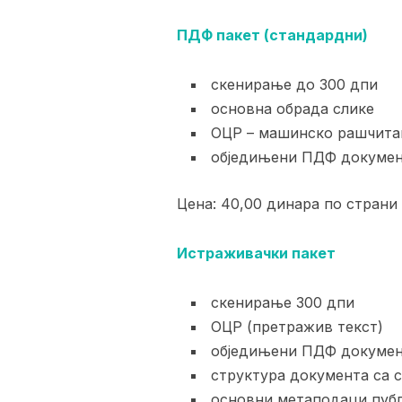
ПДФ пакет (стандардни)
скенирање до 300 дпи
основна обрада слике
ОЦР – машинско рашчита
обједињени ПДФ докуме
Цена: 40,00 динара по страни
Истраживачки пакет
скенирање 300 дпи
ОЦР (претражив текст)
обједињени ПДФ докуме
структура документа са с
основни метаподаци публ