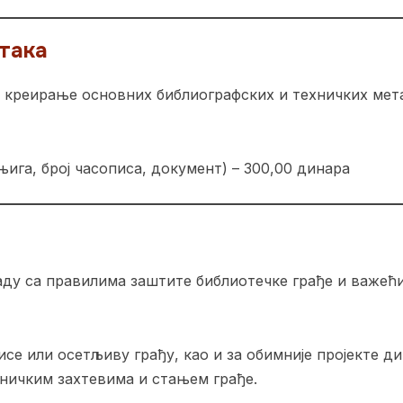
така
е креирање основних библиографских и техничких мет
њига, број часописа, документ) – 300,00 динара
ладу са правилима заштите библиотечке грађе и важе
исе или осетљиву грађу, као и за обимније пројекте ди
хничким захтевима и стањем грађе.