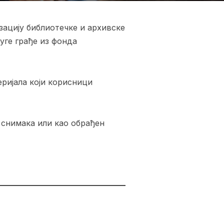
ацију библиотечке и архивске
уге грађе из фонда
ријала који корисници
 снимака или као обрађен