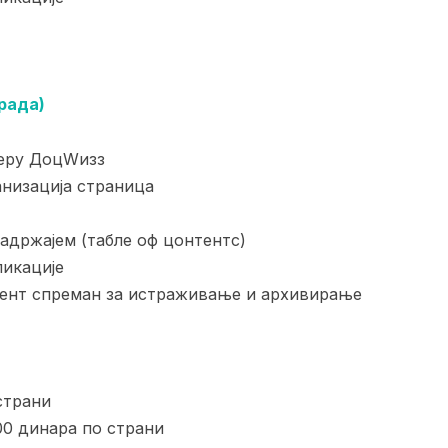
рада)
веру ДоцWизз
анизација страница
адржајем (табле оф цонтентс)
икације
ент спреман за истраживање и архивирање
страни
00 динара по страни