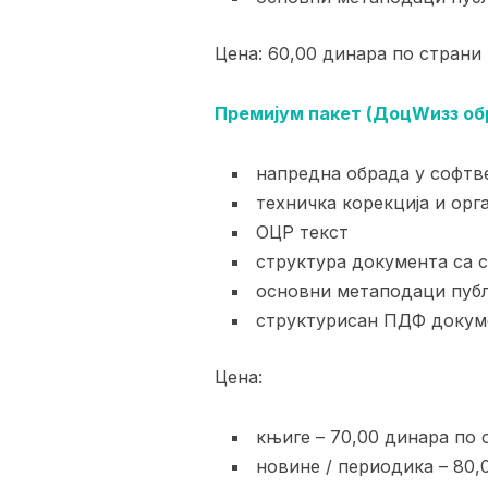
Цена: 60,00 динара по страни
Премијум пакет (ДоцWизз об
напредна обрада у софт
техничка корекција и орг
ОЦР текст
структура документа са с
основни метаподаци публ
структурисан ПДФ докум
Цена:
књиге – 70,00 динара по 
новине / периодика – 80,