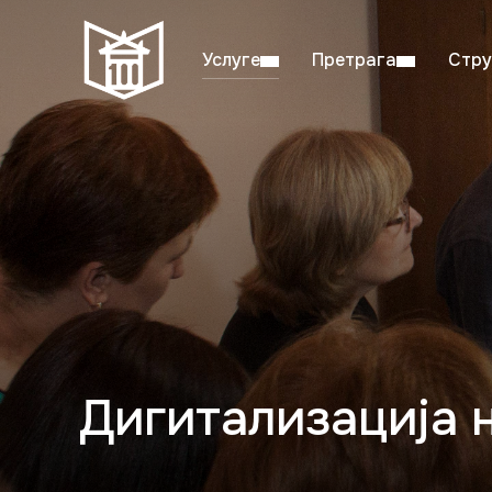
Услуге
Претрага
Стру
Пон–пет: 08:00–20:00
Студ
Дигитализација 