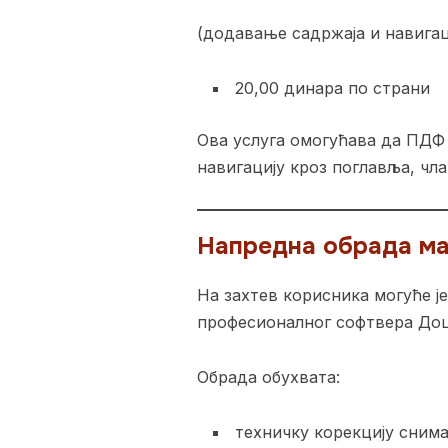
(додавање садржаја и навигац
20,00 динара по страни
Ова услуга омогућава да ПДФ 
навигацију кроз поглавља, чла
Напредна обрада ма
На захтев корисника могуће 
професионалног софтвера До
Обрада обухвата:
техничку корекцију сним