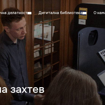
чна делатност
Дигитална библиотека
О нам
ентска читаоница: 08:00–23:00
Суб: 
Радно време од 06. јула до 29. августа
на захтев