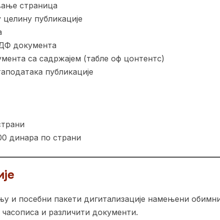
вање страница
 целину публикације
а
ПДФ документа
мента са садржајем (табле оф цонтентс)
аподатака публикације
страни
00 динара по страни
ије
њу и посебни пакети дигитализације намењени обимни
и часописа и различити документи.