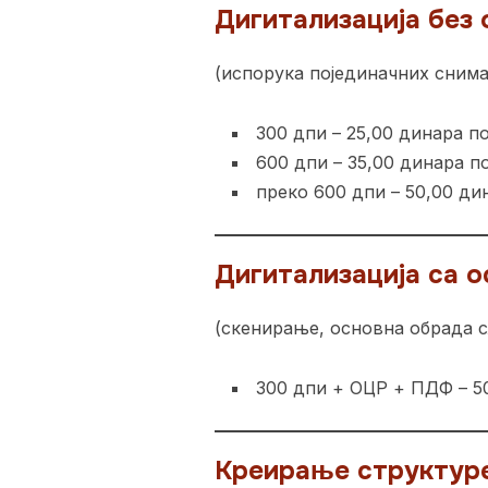
Дигитализација без
(испорука појединачних сним
300 дпи – 25,00 динара п
600 дпи – 35,00 динара п
преко 600 дпи – 50,00 ди
Дигитализација са 
(скенирање, основна обрада 
300 дпи + ОЦР + ПДФ – 5
Креирање структуре