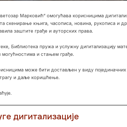
Светозар Марковић“ омогућава корисницима дигитализ
ата скенирање књига, часописа, новина, рукописа и др
вила заштите грађе и ауторских права.
еке, Библиотека пружа и услужну дигитализацију мате
м могућностима и стањем грађе.
рисницима може бити достављен у виду појединачних
трагу и даље коришћење.
ћује.
уге дигитализације