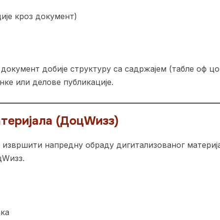
ије кроз документ)
документ добије структуру са садржајем (табле оф цо
нке или делове публикације.
теријала (ДоцWизз)
је извршити напредну обраду дигитализованог матери
цWизз.
ака