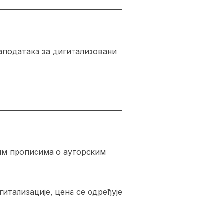
аподатака за дигитализовани
ћим прописима о ауторским
гитализације, цена се одређује