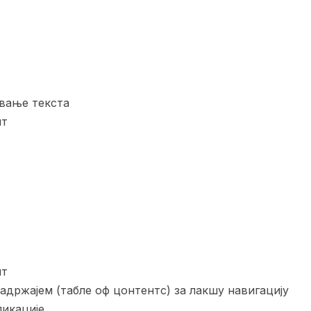
вање текста
нт
нт
адржајем (табле оф цонтентс) за лакшу навигацију
икације