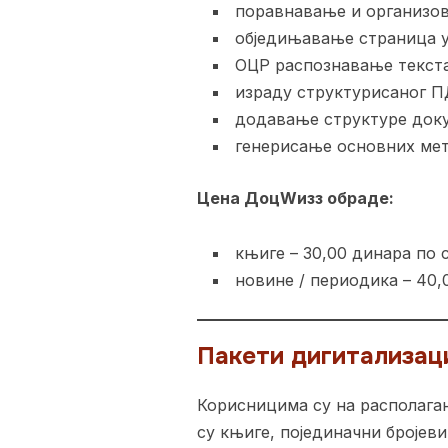
поравнавање и организо
обједињавање страница у
ОЦР распознавање текст
израду структурисаног 
додавање структуре доку
генерисање основних мет
Цена ДоцWизз обраде:
књиге – 30,00 динара по 
новине / периодика – 40,
Пакети дигитализац
Корисницима су на располага
су књиге, појединачни бројев