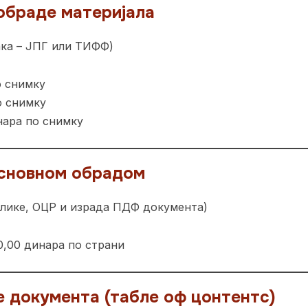
 обраде материјала
ака – ЈПГ или ТИФФ)
о снимку
о снимку
нара по снимку
основном обрадом
слике, ОЦР и израда ПДФ документа)
0,00 динара по страни
 документа (табле оф цонтентс)