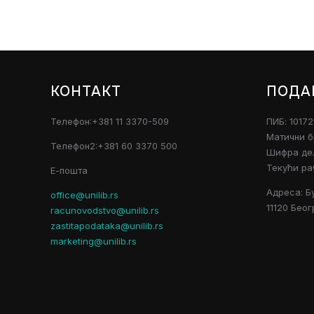
КОНТАКТ
ПОДА
Телефон:+381 11 3370-509
ПИБ: 1017
Матични б
Телефон2:+381 60 3370 500
Шифра дел
Текући ра
Е-пошта
Адреса: Б
office@unilib.rs
11120 Беог
racunovodstvo@unilib.rs
zastitapodataka@unilib.rs
marketing@unilib.rs