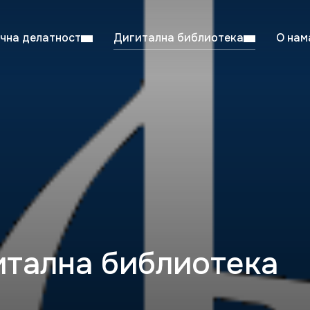
чна делатност
Дигитална библиотека
О нам
ентска читаоница: 08:00–23:00
Суб: 
Радно време од 06. јула до 29. августа
итална библиотека