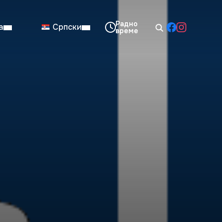
а
Српски
08:00–14:00
Нед: Затворено