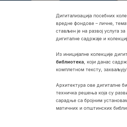
Дигитализација посебних коле
вредне фондове – личне, темат
стављен је на развој услуга з
дигиталне садржаје и колекциј
Из иницијалне колекције диги
библиотека
, који данас садр
комплетном тексту, захваљују
Архитектура ове дигиталне би
техничка решења која су раз
сарадње са бројним установама
матичних и општинских библио