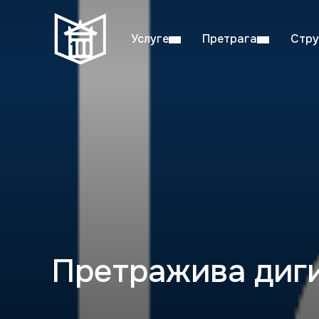
Услуге
Претрага
Стру
Пон–пет: 08:00–20:00
Студ
Претражива диг