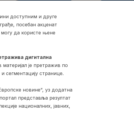
чини доступним и друге
 грађе, посебан акценат
, могу да користе њене
етражива дигитална
в материјал је претражив по
 и сегментацију странице.
Европске новине“, уз додатна
 портал представља резултат
лекције националних, јавних,