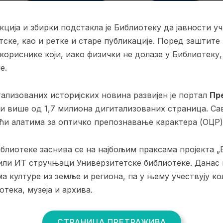
кција и збирки подстакла је Библиотеку да јавности у
ске, као и ретке и старе публикације. Поред заштите
а кориснике који, иако физички не долазе у Библиотеку
е.
тализованих историјских новина развијен је портал
Пр
жи више од 1,7 милиона дигитализованих страница. Са
ћи алатима за оптичко препознавање карактера (ОЦР)
блиотеке заснива се на најбољим праксама пројекта „
вили ИТ стручњаци Универзитетске библиотеке. Данас
 културе из земље и региона, па у њему учествују ко
тека, музеја и архива.
СТРАНИЦА ПРЕТРАЖИВА