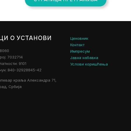
ЦИ О УСТАНОВИ
Ценовник
Контакт
28060
Импресум
рој: 7032714
Јавна набавка
атности: 9101
Услови коришћења
чун: 840-32928845-42
улевар краља Александра 71,
рад, Србија