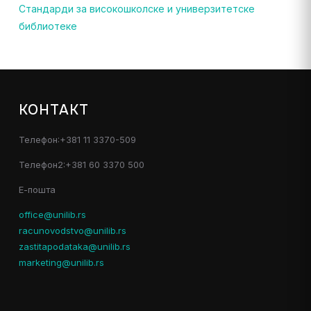
Стандарди за високошколске и универзитетске
библиотеке
КОНТАКТ
Телефон:+381 11 3370-509
Телефон2:+381 60 3370 500
Е-пошта
office@unilib.rs
racunovodstvo@unilib.rs
zastitapodataka@unilib.rs
marketing@unilib.rs