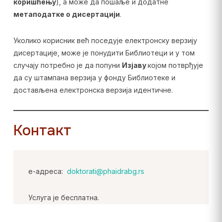
коришћењу
), а може да пошаље и додатне
метаподатке о дисертацији
.
Уколико корисник већ поседује електронску верзију
дисертације, може је понудити Библиотеци и у том
случају потребно је да попуни
Изјаву
којом потврђује
да су штампана верзија у фонду Библиотеке и
достављена електронска верзија идентичне.
Контакт
е-адреса:
doktorati@phaidrabg.rs
Услуга је бесплатна.