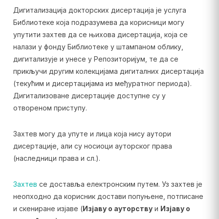
Дигитализација докторских дисертација је услуга
Библиотеке која подразумева да корисници могу
упутити захтев да се њихова дисертација, која се
налази у фонду Библиотеке у штампаном облику,
дигитализује и унесе у Репозиторијум, те да се
прикључи другим колекцијама дигиталних дисертација
(текућим и дисертацијама из међуратног периода).
Дигитализоване дисертације доступне су у
отвореном приступу.
Захтев могу да упуте и лица која нису аутори
дисертације, али су носиоци ауторског права
(наследници права и сл.).
Захтев
се доставља електронским путем. Уз захтев је
неопходно да корисник достави попуњене, потписане
и скениране изјаве (
Изјаву о ауторству
и
Изјаву о