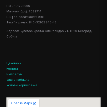
ПИБ: 101728060
Матични број: 7032714
Шифра делатности: 9101
Текући рачун: 840-32928845-42
Адреса: Булевар краља Александра 71, 11120 Београд,
Србија
Ценовник
Контакт
Импресум
Јавна набавка
Услови коришћења