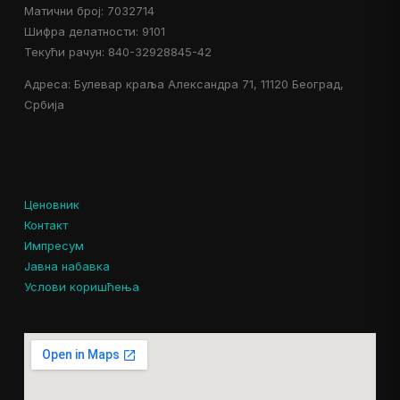
Матични број: 7032714
Шифра делатности: 9101
Текући рачун: 840-32928845-42
Адреса: Булевар краља Александра 71, 11120 Београд,
Србија
Ценовник
Контакт
Импресум
Јавна набавка
Услови коришћења