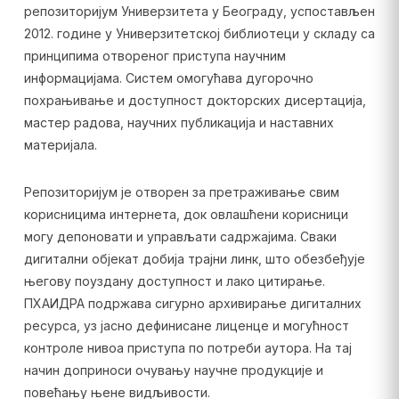
репозиторијум Универзитета у Београду, успостављен
2012. године у Универзитетској библиотеци у складу са
принципима отвореног приступа научним
информацијама. Систем омогућава дугорочно
похрањивање и доступност докторских дисертација,
мастер радова, научних публикација и наставних
материјала.
Репозиторијум је отворен за претраживање свим
корисницима интернета, док овлашћени корисници
могу депоновати и управљати садржајима. Сваки
дигитални објекат добија трајни линк, што обезбеђује
његову поуздану доступност и лако цитирање.
ПХАИДРА подржава сигурно архивирање дигиталних
ресурса, уз јасно дефинисане лиценце и могућност
контроле нивоа приступа по потреби аутора. На тај
начин доприноси очувању научне продукције и
повећању њене видљивости.