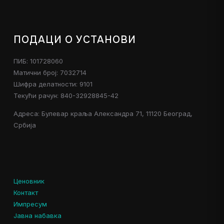
ПОДАЦИ О УСТАНОВИ
ПИБ: 101728060
Матични број: 7032714
Шифра делатности: 9101
Текући рачун: 840-32928845-42
Адреса: Булевар краља Александра 71, 11120 Београд,
Србија
Ценовник
Контакт
Импресум
Јавна набавка