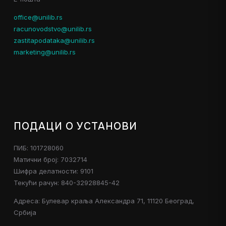
office@unilib.rs
racunovodstvo@unilib.rs
zastitapodataka@unilib.rs
marketing@unilib.rs
ПОДАЦИ О УСТАНОВИ
ПИБ: 101728060
Матични број: 7032714
Шифра делатности: 9101
Текући рачун: 840-32928845-42
Адреса: Булевар краља Александра 71, 11120 Београд,
Србија