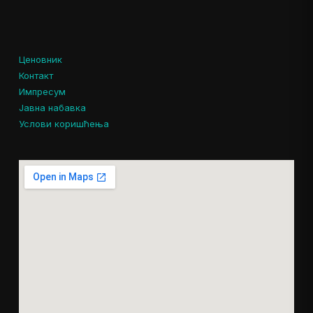
Ценовник
Контакт
Импресум
Јавна набавка
Услови коришћења