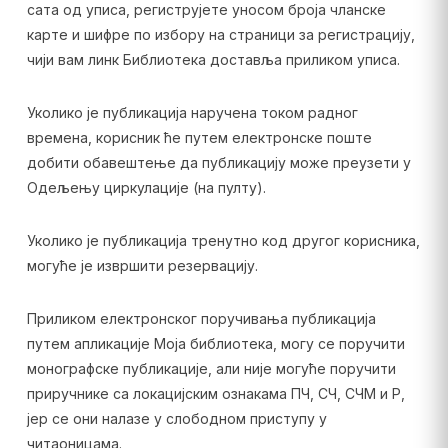
сата од уписа, региструјете уносом броја чланске
карте и шифре по избору на страници за регистрацију,
чији вам линк Библиотека доставља приликом уписа.
Уколико је публикација наручена током радног
времена, корисник ће путем електронске поште
добити обавештење да публикацију може преузети у
Одељењу циркулације (на пулту).
Уколико је публикација тренутно код другог корисника,
могуће је извршити резервацију.
Приликом електронског поручивања публикација
путем апликације Моја библиотека, могу се поручити
монографске публикације, али није могуће поручити
приручнике са локацијским ознакама ПЧ, СЧ, СЧМ и Р,
јер се они налазе у слободном приступу у
читаоницама.