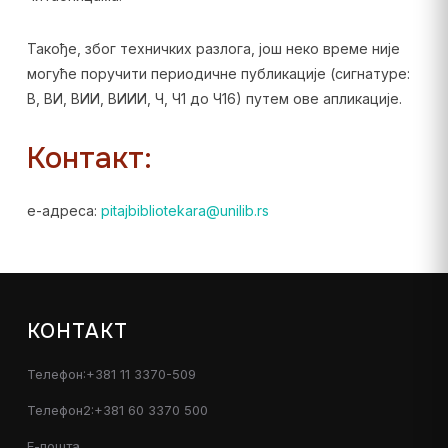
Такође, због техничких разлога, још неко време није
могуће поручити периодичне публикације (сигнатуре:
В, ВИ, ВИИ, ВИИИ, Ч, Ч1 до Ч16) путем ове апликације.
Контакт:
е-адреса:
pitajbibliotekara@unilib.rs
КОНТАКТ
Телефон:+381 11 3370-509
Телефон2:+381 60 3370 500
Е-пошта