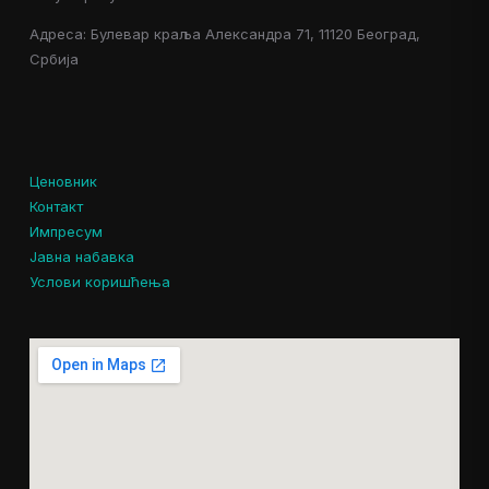
Адреса: Булевар краља Александра 71, 11120 Београд,
Србија
Ценовник
Контакт
Импресум
Јавна набавка
Услови коришћења