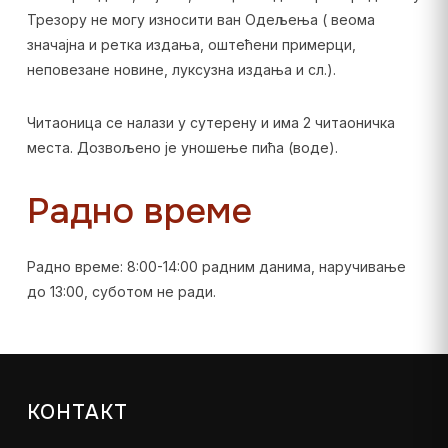
Трезору не могу износити ван Одељења ( веома
значајна и ретка издања, оштећени примерци,
неповезане новине, луксузна издања и сл.).
Читаоница се налази у сутерену и има 2 читаоничка
места. Дозвољено је уношење пића (воде).
Радно време
Радно време: 8:00-14:00 радним данима, наручивање
до 13:00, суботом не ради.
КОНТАКТ