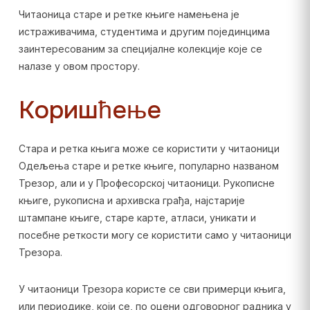
Читаоница старе и ретке књиге намењена је
истраживачима, студентима и другим појединцима
заинтересованим за специјалне колекције које се
налазе у овом простору.
Коришћење
Стара и ретка књига може се користити у читаоници
Одељења старе и ретке књиге, популарно названом
Трезор, али и у Професорској читаоници. Рукописне
књиге, рукописна и архивска грађа, најстарије
штампане књиге, старе карте, атласи, уникати и
посебне реткости могу се користити само у читаоници
Трезора.
У читаоници Трезора користе се сви примерци књига,
или периодике, који се, по оцени одговорног радника у