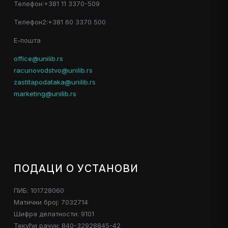
Телефон:+381 11 3370-509
Телефон2:+381 60 3370 500
Е-пошта
office@unilib.rs
racunovodstvo@unilib.rs
zastitapodataka@unilib.rs
marketing@unilib.rs
ПОДАЦИ О УСТАНОВИ
ПИБ: 101728060
Матични број: 7032714
Шифра делатности: 9101
Текући рачун: 840-32928845-42