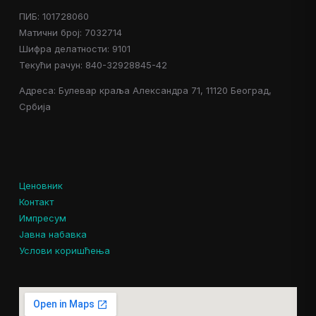
ПИБ: 101728060
Матични број: 7032714
Шифра делатности: 9101
Текући рачун: 840-32928845-42
Адреса: Булевар краља Александра 71, 11120 Београд,
Србија
Ценовник
Контакт
Импресум
Јавна набавка
Услови коришћења