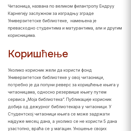
Читаоница, названа по великом филантропу Ендруу
Карнегију заслужном за изградњу зграде
Универзитетске библиотеке, намењена је
превасходно студентима и матурантима, али и другим
корисницима.
Коришћење
Уколико корисник жели да користи фонд
Универзитетске библиотеке у овој читаоници,
потребно је да попуни реверс за коришћење књига у
читаоницама, односно резервише књигу путем
сервиса „Моја библиотека“. Публикације корисник
добија од дежурног библиотекара у читаоници. У
Студентској читаоници књига се може задржати
најдуже месец дана, а уколико се не користи 5 дана
узастопно, враћа се у магацин. Уношење својих