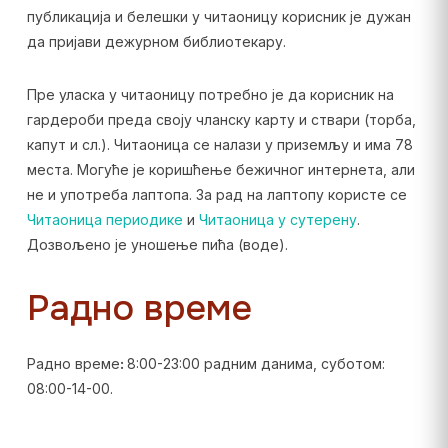
публикација и белешки у читаоницу корисник је дужан
да пријави дежурном библиотекару.
Пре уласка у читаоницу потребно је да корисник на
гардероби преда своју чланску карту и ствари (торба,
капут и сл.). Читаоница се налази у приземљу и има 78
места. Могуће је коришћење бежичног интернета, али
не и употреба лаптопа. За рад на лаптопу користе се
Читаоница периодике
и
Читаоница у сутерену
.
Дозвољено је уношење пића (воде).
Радно време
Радно време
:
8:00-23:00 радним данима, суботом:
08:00-14-00.