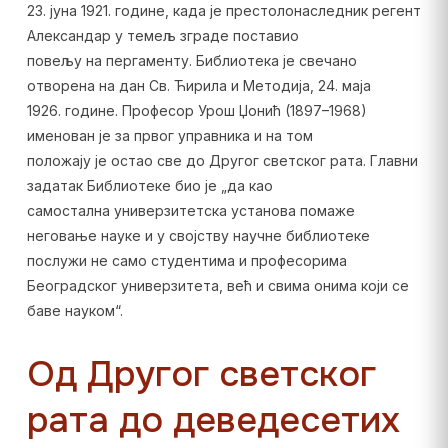
23. јуна 1921. године, када је престолонаследник регент
Александар у темељ зграде поставио
повељу на пергаменту. Библиотека је свечано
отворена на дан Св. Ћирила и Методија, 24. маја
1926. године. Професор Урош Џонић (1897–1968)
именован је за првог управника и на том
положају је остао све до Другог светског рата. Главни
задатак Библиотеке био је „да као
самостална универзитетска установа помаже
неговање науке и у својству научне библиотеке
послужи не само студентима и професорима
Београдског универзитета, већ и свима онима који се
баве науком“.
Од Другог светског
рата до деведесетих