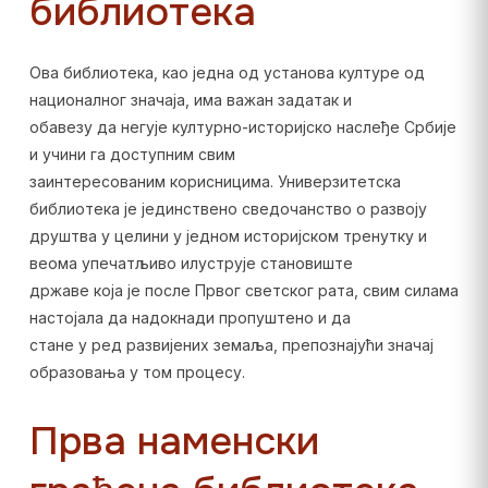
библиотека
Ова библиотека, као једна од установа културе од
националног значаја, има важан задатак и
обавезу да негује културно-историјско наслеђе Србије
и учини га доступним свим
заинтересованим корисницима. Универзитетска
библиотека је јединствено сведочанство о развоју
друштва у целини у једном историјском тренутку и
веома упечатљиво илуструје становиште
државе која је после Првог светског рата, свим силама
настојала да надокнади пропуштено и да
стане у ред развијених земаља, препознајући значај
образовања у том процесу.
Прва наменски