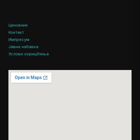
Ценовник
Контакт
Импресум
Јавна набавка
Услови коришћења