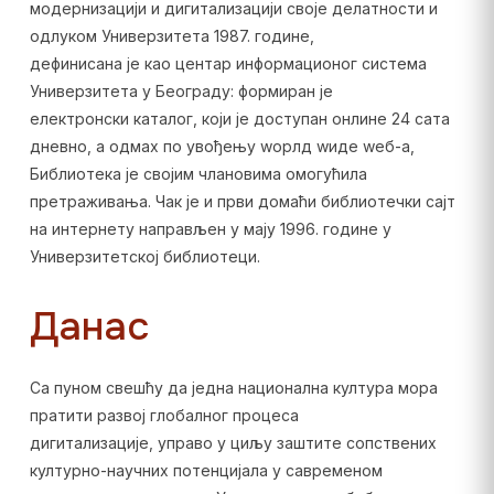
модернизацији и дигитализацији своје делатности и
одлуком Универзитета 1987. године,
дефинисана је као центар информационог система
Универзитета у Београду: формиран је
електронски каталог, који је доступан онлине 24 сата
дневно, а одмах по увођењу wорлд wиде wеб-а,
Библиотека је својим члановима омогућила
претраживања. Чак је и први домаћи библиотечки сајт
на интернету направљен у мају 1996. године у
Универзитетској библиотеци.
Данас
Са пуном свешћу да једна национална култура мора
пратити развој глобалног процеса
дигитализације, управо у циљу заштите сопствених
културно-научних потенцијала у савременом