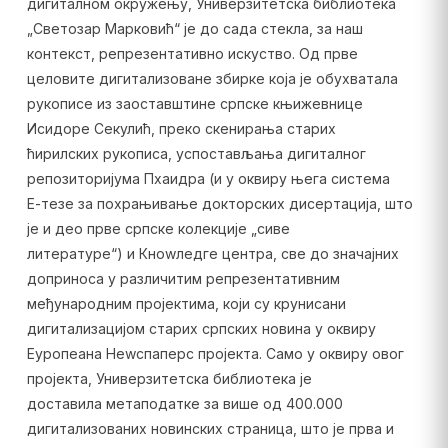
дигиталном окружењу, Универзитетска библиотека
„Светозар Марковић“ је до сада стекла, за наш
контекст, репрезентативно искуство. Од прве
целовите дигитализоване збирке која је обухватала
рукописе из заоставштине српске књижевнице
Исидоре Секулић, преко скенирања старих
ћирилских рукописа, успостављања дигиталног
репозиторијума Пхаидра (и у оквиру њега система
Е-тезе за похрањивање докторских дисертација, што
је и део прве српске колекције „сиве
литературе“) и Кноwледге центра, све до значајних
доприноса у различитим репрезентативним
међународним пројектима, који су крунисани
дигитализацијом старих српских новина у оквиру
Еуропеана Неwспаперс пројекта. Само у оквиру овог
пројекта, Универзитетска библиотека је
доставила метаподатке за више од 400.000
дигитализованих новинских страница, што је прва и