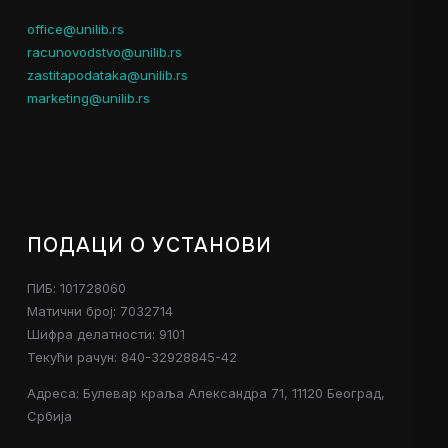
office@unilib.rs
racunovodstvo@unilib.rs
zastitapodataka@unilib.rs
marketing@unilib.rs
ПОДАЦИ О УСТАНОВИ
ПИБ: 101728060
Матични број: 7032714
Шифра делатности: 9101
Текући рачун: 840-32928845-42
Адреса: Булевар краља Александра 71, 11120 Београд,
Србија