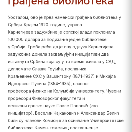
грађена библиотека
Уосталом, ово је прва наменски грађена библиотека у
Србији. Крајем 1920. године, управа
Карнегијеве задужбине је српској влади поклонила
100.000 долара за подизање једне библиотеке
у Србији. Треба рећи да је ову одлуку Карнегијева
задужбина донела захваљујући иницијативи два
истакнута Србина која су у то време живела у САД,
дипломате Славка Грујића, посланика
Краљевине СХС у Вашингтону (1871–1937) и Михајла
Идворског Пупина (1854–1935), славног
професора физике на Колумбија универзитету. Чувени
професори Филозофског факултета и
великани српске науке Павле Поповић (као
иницијатор), Веселин Чајкановић и Александар Белић
били су чланови Комисије за оснивање Универзитетске
библиотеке. Камен-темељац постављен је