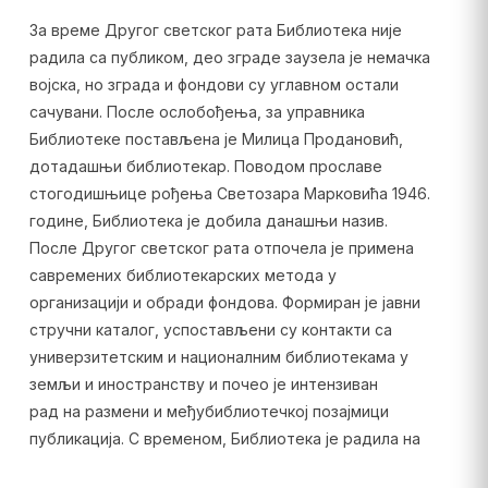
За време Другог светског рата Библиотека није
радила са публиком, део зграде заузела је немачка
војска, но зграда и фондови су углавном остали
сачувани. После ослобођења, за управника
Библиотеке постављена је Милица Продановић,
дотадашњи библиотекар. Поводом прославе
стогодишњице рођења Светозара Марковића 1946.
године, Библиотека је добила данашњи назив.
После Другог светског рата отпочела је примена
савремених библиотекарских метода у
организацији и обради фондова. Формиран је јавни
стручни каталог, успостављени су контакти са
универзитетским и националним библиотекама у
земљи и иностранству и почео је интензиван
рад на размени и међубиблиотечкој позајмици
публикација. С временом, Библиотека је радила на