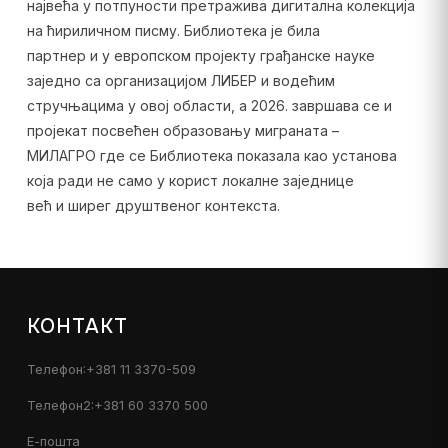
највећа у потпуности претражива дигитална колекција
на ћириличном писму. Библиотека је била
партнер и у европском пројекту грађанске науке
заједно са организацијом ЛИБЕР и водећим
стручњацима у овој области, а 2026. завршава се и
пројекат посвећен образовању миграната –
МИЛАГРО где се Библиотека показала као установа
која ради не само у корист локалне заједнице
већ и ширег друштвеног контекста.
КОНТАКТ
Телефон:+381 11 3370-509
Телефон2:+381 60 3370 500
Е-пошта