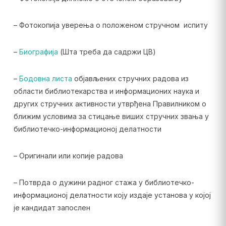
– Фотокопија уверења о положеном стручном испиту
–
Биографија
(Шта треба да садржи ЦВ)
–
Бодовна листа
објављених стручних радова из
области библиотекарства и информационих наука и
других стручних активности утврђена Правилником о
ближим условима за стицање виших стручних звања у
библиотечко-информационој делатности
– Оригинали или копије радова
– Потврда о дужини радног стажа у библиотечко-
информационој делатности коју издаје установа у којој
је кандидат запослен