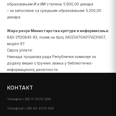
образовањем И и ИИ степена: 5.900,00 динара
– за запослене са средњим образовањем: 5.200,00
динара.
Жиро рачун Министарства културе и информисања:
840-31120845-93, позив на број 3402347040174231407,
модел 97.
Сврха уплате:
Накнада трошкова рада Републичке комисије за
доделу виших стручних звања у библиотечко-
информационој делатности.
КОНТАКТ
Телефон:+381 11 3370-509
Телефон2:+381 60 3370 500