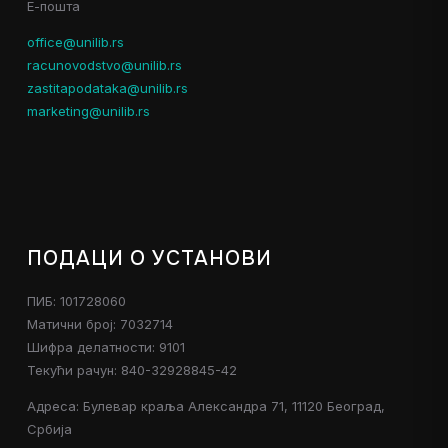
Е-пошта
office@unilib.rs
racunovodstvo@unilib.rs
zastitapodataka@unilib.rs
marketing@unilib.rs
ПОДАЦИ О УСТАНОВИ
ПИБ: 101728060
Матични број: 7032714
Шифра делатности: 9101
Текући рачун: 840-32928845-42
Адреса: Булевар краља Александра 71, 11120 Београд,
Србија