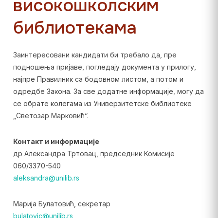
високошколским
библиотекама
Заинтересовани кандидати би требало да, пре
подношења пријаве, погледају документа у прилогу,
најпре Правилник са бодовном листом, а потом и
одредбе Закона. За све додатне информације, могу да
се обрате колегама из Универзитетске библиотеке
„Светозар Марковић“.
Контакт и информације
др Александра Тртовац, председник Комисије
060/3370-540
aleksandra@unilib.rs
Марија Булатовић, секретар
bulatovic@unilib.rs