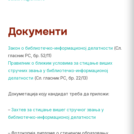
Документи
Закон о библиотечко-информационој делатности
(Сл.
гласник РС, бр. 52/11)
Правилник о ближим условима за стицање виших
стручних звања у библиотечко-информационој
делатности
(Сл. гласник РС, бр. 22/13)
Докуметација коју кандидат треба да приложи:
–
Захтев за стицање вишег стручног звања у
библиотечко-информационој делатности
– Фотокопија дипломе о стеченом образовању