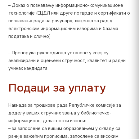
– Доказ о познавању информационо-комуникационе
технологије (ЕЦДЛ или друге потврде и сертификати о
познавању рада на рачунару, лиценца за рад у
електронским информационим изворима и базама
података и слично)
– Препорука руководиоца установе у којој су
анализирани и оцењени стручност, квалитет и радни
учинак кандидата
Подаци за уплату
Накнада за трошкове рада Републичке комисије за
доделу виших стручних звања у библиотечко-
информационој делатности износи:
– за запослене са вишим образовањем у складу са
раније важећим прописима, запослене са високим