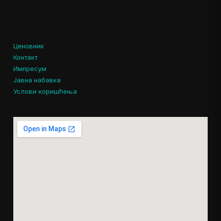
Ценовник
Контакт
Импресум
Јавна набавка
Услови коришћења