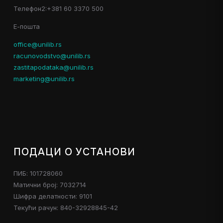
Телефон2:+381 60 3370 500
Е-пошта
office@unilib.rs
racunovodstvo@unilib.rs
zastitapodataka@unilib.rs
marketing@unilib.rs
ПОДАЦИ О УСТАНОВИ
ПИБ: 101728060
Матични број: 7032714
Шифра делатности: 9101
Текући рачун: 840-32928845-42