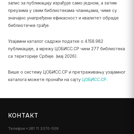
запис за публикацију израђује само једном, а затим
преузима у свим библиотекама чланицама, чиме су
значајно унапређени ефикасност и квалитет обраде
библиотечке грађе.
Узајамни каталог садржи податке о 4.158.982
публикације, а мрежу ЦОБИСС.СР чини 277 библиотека
са територије Србије. (мај 2026).
Више о систему ЦОБИСС.СР и претраживању узајамног
каталога можете пронаћи на сајту
ЦОБИСС.СР
.
КОНТАКТ
Телефон:+381 11 3370-509