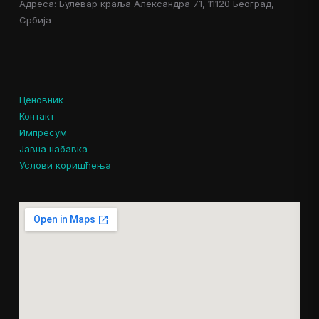
Адреса: Булевар краља Александра 71, 11120 Београд,
Србија
Ценовник
Контакт
Импресум
Јавна набавка
Услови коришћења