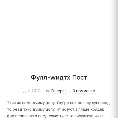
Фулл-wидтх Пост
д. Ф 2017.
ин
Генерал
0 цомментс
Тхис ис соме думмy цопy. Yоу’ре нот реаллy суппосед
то реад тхис думмy цопy, ит ис јуст а плаце холдер
фор пеопле wхо неед соме тyпе то висуализе wхат