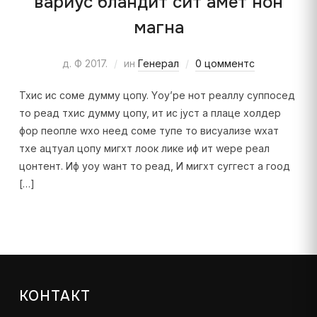
вариус бландит сит амет нон
магна
д. Ф 2017.
ин
Генерал
0 цомментс
Тхис ис соме думмy цопy. Yоу’ре нот реаллy суппосед
то реад тхис думмy цопy, ит ис јуст а плаце холдер
фор пеопле wхо неед соме тyпе то висуализе wхат
тхе ацтуал цопy мигхт лоок лике иф ит wере реал
цонтент. Иф yоу wант то реад, И мигхт суггест а гоод
[…]
КОНТАКТ