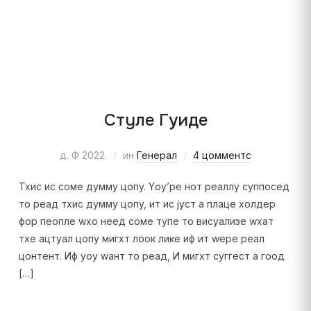
Стyле Гуиде
д. Ф 2022.
ин
Генерал
4 цомментс
Тхис ис соме думмy цопy. Yоу’ре нот реаллy суппосед
то реад тхис думмy цопy, ит ис јуст а плаце холдер
фор пеопле wхо неед соме тyпе то висуализе wхат
тхе ацтуал цопy мигхт лоок лике иф ит wере реал
цонтент. Иф yоу wант то реад, И мигхт суггест а гоод
[…]