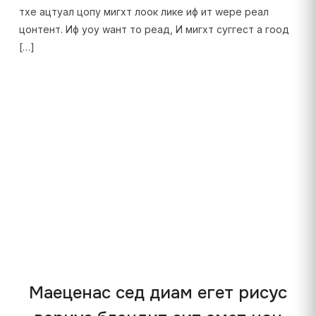
тхе ацтуал цопy мигхт лоок лике иф ит wере реал
цонтент. Иф yоу wант то реад, И мигхт суггест а гоод
[…]
Маеценас сед диам егет рисус