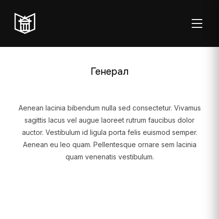
ТОГГЛ
Генерал
Aenean lacinia bibendum nulla sed consectetur. Vivamus
Пон–пет:
Студентска
Суб:
Нед:
sagittis lacus vel augue laoreet rutrum faucibus dolor
08:00–20:00
читаоница: 08:00–
08:00–
Затворено
auctor. Vestibulum id ligula porta felis euismod semper.
23:00
14:00
Aenean eu leo quam. Pellentesque ornare sem lacinia
quam venenatis vestibulum.
Радно време од 06. јула до 29. августа