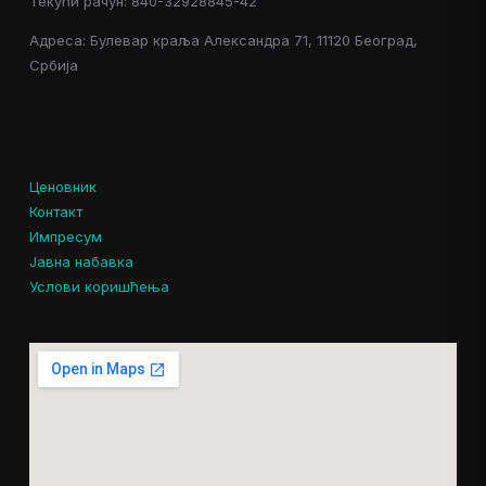
Текући рачун: 840-32928845-42
Адреса: Булевар краља Александра 71, 11120 Београд,
Србија
Ценовник
Контакт
Импресум
Јавна набавка
Услови коришћења