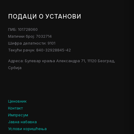
ПОДАЦИ О УСТАНОВИ
ПИБ: 101728060
Матични број: 7032714
Шифра делатности: 9101
Текући рачун: 840-32928845-42
Адреса: Булевар краља Александра 71, 11120 Београд,
Србија
Ценовник
Контакт
Импресум
Јавна набавка
Услови коришћења