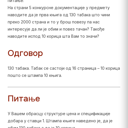
питање:
На страни 5 конкурсне документације у предмету
наводите да је прва књига од 130 табака што чини
преко 2000 страна и то у брош повезу па нас
интересује да ли је обим и повез тачан? Такође
наводите испод 10 корица шта Вам то значи?
Одговор
130 табака. Табак се састоји од 16 страница – 10 корица
пошто се штампа 10 књига.
Питање
У Вашем обрасцу структуре цена и спецификације
добара у ставци 1. Штампа књиге наведено је, да је
обим 130 табака,а да је 10 корица.