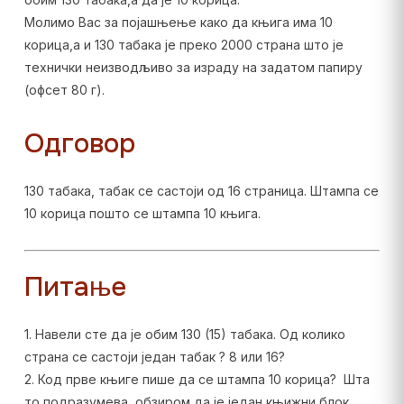
Молимо Вас за појашњење како да књига има 10
корица,а и 130 табака је преко 2000 страна што је
технички неизводљиво за израду на задатом папиру
(офсет 80 г).
Одговор
130 табака, табак се састоји од 16 страница. Штампа се
10 корица пошто се штампа 10 књига.
Питање
1. Навели сте да је обим 130 (15) табака. Од колико
страна се састоји један табак ? 8 или 16?
2. Код прве књиге пише да се штампа 10 корица? Шта
то подразумева, обзиром да је један књижни блок