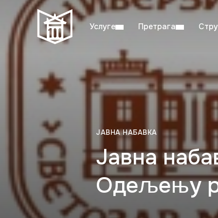
Услуге
Претрага
Стру
Пон–пет: 08:00–20:00
Студ
ЈАВНА НАБАВКА
Јавна наба
Одељењу р