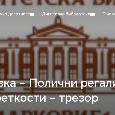
чна делатност
Дигитална библиотека
О нам
ентска читаоница: 08:00–23:00
Суб: 
Радно време од 06. јула до 29. августа
вка – Полични регал
еткости – трезор