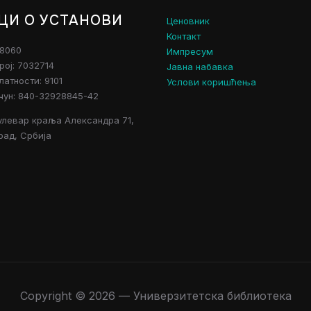
ЦИ О УСТАНОВИ
Ценовник
Контакт
28060
Импресум
рој: 7032714
Јавна набавка
атности: 9101
Услови коришћења
чун: 840-32928845-42
улевар краља Александра 71,
рад, Србија
Copyright © 2026 — Универзитетска библиотека