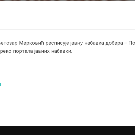
етозар Марковић расписује јавну набавка добара – П
реко портала јавних набавки.
а