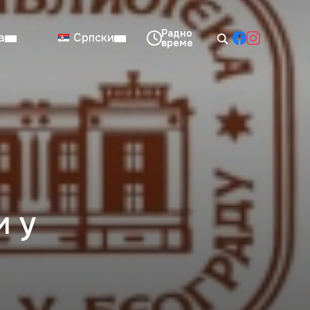
а
Српски
08:00–14:00
Нед: Затворено
и у