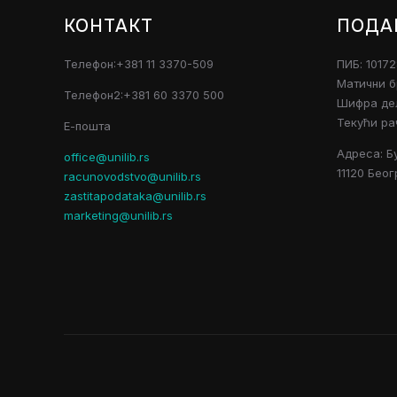
КОНТАКТ
ПОДА
Телефон:+381 11 3370-509
ПИБ: 1017
Матични б
Телефон2:+381 60 3370 500
Шифра дел
Текући ра
Е-пошта
Адреса: Б
office@unilib.rs
11120 Беог
racunovodstvo@unilib.rs
zastitapodataka@unilib.rs
marketing@unilib.rs