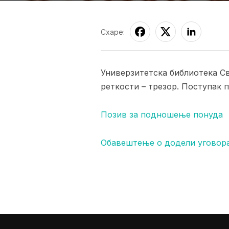
Схаре:
Универзитетска библиотека Св
реткости – трезор. Поступак п
Позив за подношење понуда
Обавештење о додели уговор