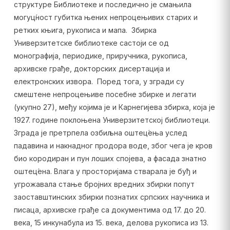
структуре Библиотеке и последично је смањила
могуц́ност губитка њених непроцењивих старих и
ретких књига, рукописа и мапа. Збирка
Универзитетске библиотеке састоји се од
монографија, периодике, приручника, рукописа,
архивске грађе, докторских дисертација и
електронских извора. Поред тога, у згради су
смештене непроцењиве посебне збирке и легати
(укупно 27), међу којима је и Карнегијева збирка, која је
1927. године поклоњена Универзитетској библиотеци.
Зграда је претрпела озбиљна оштец́ења услед
падавина и накнадног продора воде, због чега је кров
био кородиран и пун лоших спојева, а фасада знатно
оштец́ена. Влага у просторијама стварала је буђ и
угрожавала стање бројних вредних збирки попут
заоставштинских збирки познатих српских научника и
писаца, архивске грађе са документима од 17. до 20.
века, 15 инкунабула из 15. века, делова рукописа из 13.