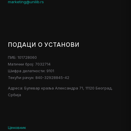
marketing@unilib.rs
ПОДАЦИ О УСТАНОВИ
ПИБ: 101728060
Матични број: 7032714
Шифра делатности: 9101
Текући рачун: 840-32928845-42
Адреса: Булевар краља Александра 71, 11120 Београд,
Србија
Ценовник