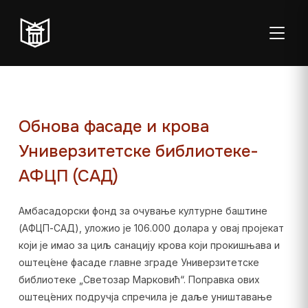
ТОГГЛ
Обнова фасаде и крова
Универзитетске библиотеке-
Пон–пет:
Студентска
Суб:
Нед:
АФЦП (САД)
08:00–20:00
читаоница: 08:00–
08:00–
Затворено
23:00
14:00
Амбасадорски фонд за очување културне баштине
Радно време од 06. јула до 29. августа
(АФЦП-САД), уложио је 106.000 долара у овај пројекат
који је имао за циљ санацију крова који прокишњава и
оштец́ене фасаде главне зграде Универзитетске
библиотеке „Светозар Марковић“. Поправка ових
оштец́ених подручја спречила је даље уништавање