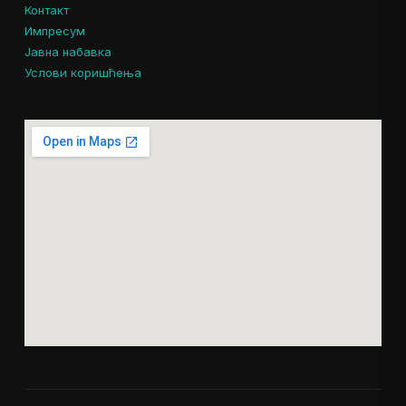
Контакт
Импресум
Јавна набавка
Услови коришћења