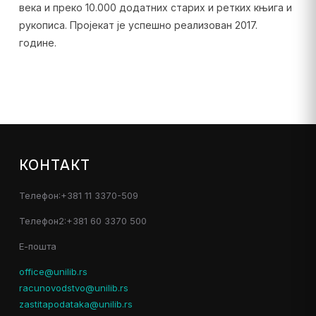
века и преко 10.000 додатних старих и ретких књига и
рукописа. Пројекат је успешно реализован 2017.
године.
КОНТАКТ
Телефон:+381 11 3370-509
Телефон2:+381 60 3370 500
Е-пошта
office@unilib.rs
racunovodstvo@unilib.rs
zastitapodataka@unilib.rs