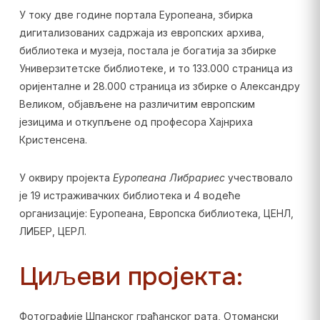
У току две године портала Еуропеана, збирка
дигитализованих садржаја из европских архива,
библиотека и музеја, постала је богатија за збирке
Универзитетске библиотеке, и то 133.000 страница из
оријенталне и 28.000 страница из збирке о Александру
Великом, објављене на различитим европским
језицима и откупљене од професора Хајнриха
Кристенсена.
У оквиру пројекта
Еуропеана Либрариес
учествовало
је 19 истраживачких библиотека и 4 водеће
организације: Еуропеана, Европска библиотека, ЦЕНЛ,
ЛИБЕР, ЦЕРЛ.
Циљеви пројекта:
Фотографије Шпанског грађанског рата, Отомански