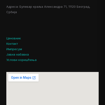
Адреса: Булевар краља Александра 71, 11120 Београд,
Србија
Ценовник
Контакт
Импресум
Јавна набавка
Услови коришћења