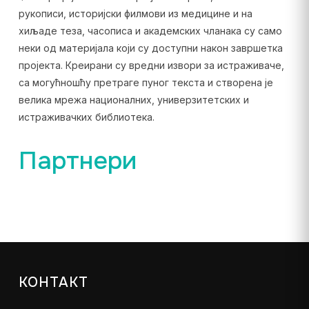
рукописи, историјски филмови из медицине и на
хиљаде теза, часописа и академских чланака су само
неки од материјала који су доступни након завршетка
пројекта. Креирани су вредни извори за истраживаче,
са могућношћу претраге пуног текста и створена је
велика мрежа националних, универзитетских и
истраживачких библиотека.
Партнери
КОНТАКТ