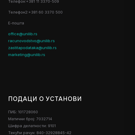
Телефон:+381 11 3370-509
Телефон2:+381 60 3370 500
Е-пошта
office@unilib.rs
racunovodstvo@unilib.rs
zastitapodataka@unilib.rs
marketing@unilib.rs
ПОДАЦИ О УСТАНОВИ
ПИБ: 101728060
Матични број: 7032714
Шифра делатности: 9101
Текући рачун: 840-32928845-42