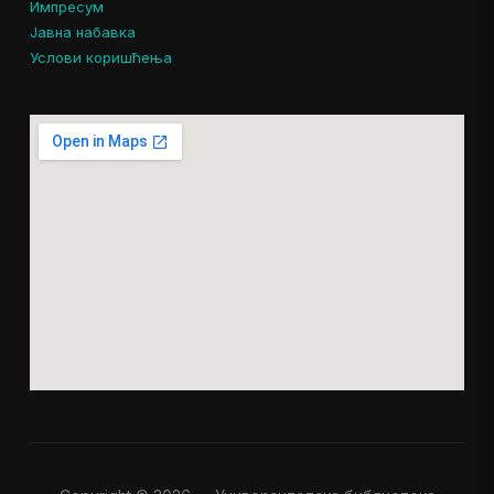
Импресум
Јавна набавка
Услови коришћења