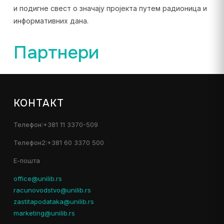
и подигне свест о значају пројекта путем радионица и
информативних дана.
Партнери
КОНТАКТ
Телефон:+381 11 3370-509
Телефон2:+381 60 3370 500
Е-пошта
office@unilib.rs
racunovodstvo@unilib.rs
zastitapodataka@unilib.rs
marketing@unilib.rs