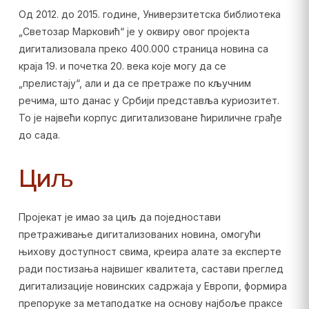
Од 2012. до 2015. године, Универзитетска библиотека
„Светозар Марковић“ је у оквиру овог пројекта
дигитализовала преко 400.000 страница новина са
краја 19. и почетка 20. века које могу да се
„прелистају“, али и да се претраже по кључним
речима, што данас у Србији представља куриозитет.
То је највећи корпус дигитализоване ћириличне грађе
до сада.
Циљ
Пројекат је имао за циљ да поједностави
претраживање дигитализованих новина, омогући
њихову доступност свима, креира алате за експерте
ради постизања највишег квалитета, састави преглед
дигитализације новинских садржаја у Европи, формира
препоруке за метаподатке на основу најбоље праксе