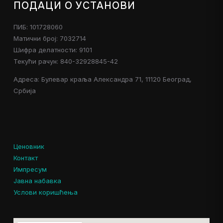
ПОДАЦИ О УСТАНОВИ
ПИБ: 101728060
Матични број: 7032714
Шифра делатности: 9101
Текући рачун: 840-32928845-42
Адреса: Булевар краља Александра 71, 11120 Београд,
Србија
Ценовник
Контакт
Импресум
Јавна набавка
Услови коришћења