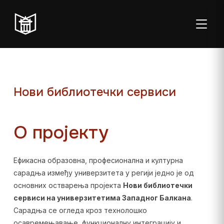
ТОГГЛ
Нови библиотечки сервиси
Пон–пет:
Студентска
Суб:
Нед:
О пројекту
08:00–20:00
читаоница: 08:00–
08:00–
Затворено
23:00
14:00
Ефикасна образовна, професионална и културна
Радно време од 06. јула до 29. августа
сарадња између универзитета у регији једно је од
основних остварења пројекта
Нови библиотечки
сервиси на универзитетима Западног Балкана
.
Сарадња се огледа кроз технолошко
осавремењавање, функционалну интеграцију и