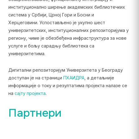
институционално ширење академских библиотечких
система у Србији, Црној Гори и Босни и
Херцеговини. Успостављено је укупно шест
универзитетских, институционалних репозиторијума у
региону, чиме је обезбеђена инфраструктура за нове
услуге и бољу сарадњу библиотека са
универзитетима.
Дигитални репозиторијум Универзитета у Београду
доступан је на страници
ПХАИДРА
, а детаљније
информације о току и резултатима пројекта налазе се
на
сајту пројекта
.
Партнери