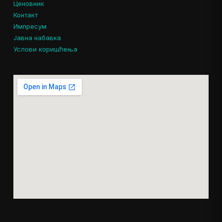
Ценовник
Контакт
Импресум
Јавна набавка
Услови коришћења