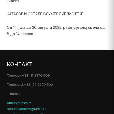
године.
КАТАЛОГ И ОСТАЛЕ СЛУЖБЕ БИБЛИОТЕКЕ
Од 14. јула до 30. августа 2025. раде у једној смени од
8 до 14 часова.
КОНТАКТ
Телефон:+381 11 3370-509
Телефон2:+381 60 3370 500
Е-пошта
office@unilib.rs
racunovodstvo@unilib.rs