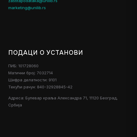
zastitapodataka@unilib.rs
marketing@unilib.rs
ПОДАЦИ О УСТАНОВИ
ПИБ: 101728060
Матични број: 7032714
Шифра делатности: 9101
Текући рачун: 840-32928845-42
Адреса: Булевар краља Александра 71, 11120 Београд,
Србија