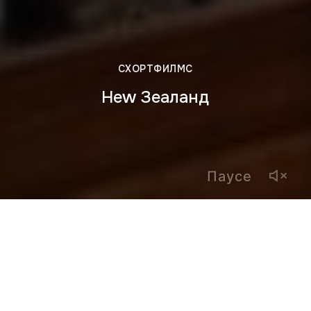
СХОРТФИЛМС
Неw Зеаланд
Паусе
ЦЛИЕНТ
Финландиа
YЕАР
2022