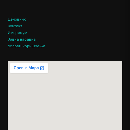
Ценовник
Контакт
Импресум
Јавна набавка
Услови коришћења