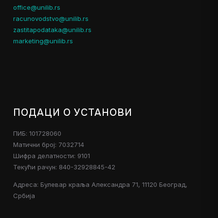
office@unilib.rs
racunovodstvo@unilib.rs
zastitapodataka@unilib.rs
marketing@unilib.rs
ПОДАЦИ О УСТАНОВИ
ПИБ: 101728060
Матични број: 7032714
Шифра делатности: 9101
Текући рачун: 840-32928845-42
Адреса: Булевар краља Александра 71, 11120 Београд,
Србија