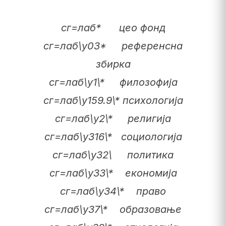
сг=лаб* цео фонд
сг=лаб\у03* референсна
збирка
сг=лаб\у1\* филозофија
сг=лаб\у159.9\* психологија
сг=лаб\у2\* религија
сг=лаб\у316\* социологија
сг=лаб\у32\ политика
сг=лаб\у33\* економија
сг=лаб\у34\* право
сг=лаб\у37\* образовање