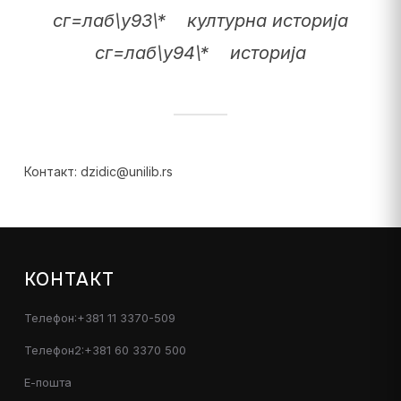
сг=лаб\у93\* културна историја
сг=лаб\у94\* историја
Контакт: dzidic@unilib.rs
КОНТАКТ
Телефон:+381 11 3370-509
Телефон2:+381 60 3370 500
Е-пошта