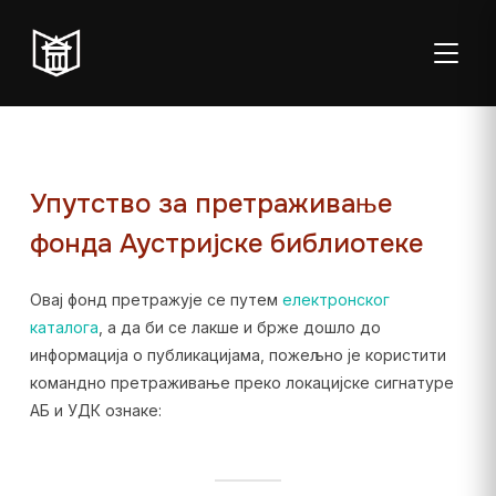
ТОГГЛ
Упутство за претраживање
фонда Аустријске библиотеке
Пон–пет:
Студентска
Суб:
Нед:
08:00–20:00
читаоница: 08:00–
08:00–
Затворено
Овај фонд претражује се путем
електронског
23:00
14:00
каталога
, а да би се лакше и брже дошло до
информација о публикацијама, пожељно је користити
Радно време од 06. јула до 29. августа
командно претраживање преко локацијске сигнатуре
АБ и УДК ознаке: