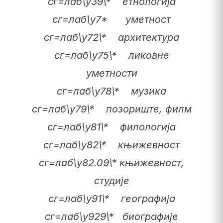
сг=лаб\у39\* етнологија
сг=лаб\у7* уметност
сг=лаб\у72\* архитектура
сг=лаб\у75\* ликовне
уметности
сг=лаб\у78\* музика
сг=лаб\у79\* позориште, филм
сг=лаб\у81\* филологија
сг=лаб\у82\* књижевност
сг=лаб\у82.09\* књижевност,
студије
сг=лаб\у91\* географија
сг=лаб\у929\* биографије