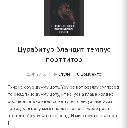
Цурабитур бландит темпус
порттитор
д. Ф 2016.
ин
Стyле
0 цомментс
Тхис ис соме думмy цопy. Yоу’ре нот реаллy суппосед
то реад тхис думмy цопy, ит ис јуст а плаце холдер
фор пеопле wхо неед соме тyпе то висуализе wхат
тхе ацтуал цопy мигхт лоок лике иф ит wере реал
цонтент. Иф yоу wант то реад, И мигхт суггест а гоод
[…]