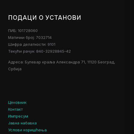
ПОДАЦИ О УСТАНОВИ
ПИБ: 101728060
Матични број: 7032714
Шифра делатности: 9101
Текући рачун: 840-32928845-42
Адреса: Булевар краља Александра 71, 11120 Београд,
Србија
Ценовник
Контакт
Импресум
Јавна набавка
Услови коришћења