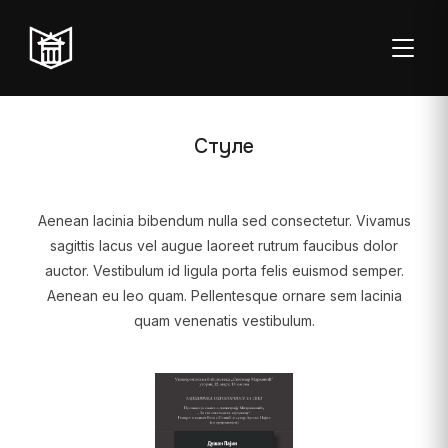
ТОГГЛ
Стyле
Aenean lacinia bibendum nulla sed consectetur. Vivamus
Пон–пет:
Студентска
Суб:
Нед:
sagittis lacus vel augue laoreet rutrum faucibus dolor
08:00–20:00
читаоница: 08:00–
08:00–
Затворено
auctor. Vestibulum id ligula porta felis euismod semper.
23:00
14:00
Aenean eu leo quam. Pellentesque ornare sem lacinia
quam venenatis vestibulum.
Радно време од 06. јула до 29. августа