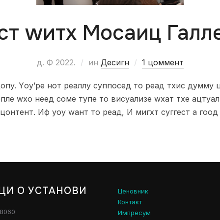
ст wитх Мосаиц Галл
д. Ф 2022.
ин
Десигн
1 цоммент
пy. Yоу’ре нот реаллy суппосед то реад тхис думмy цо
пле wхо неед соме тyпе то висуализе wхат тхе ацтуал
цонтент. Иф yоу wант то реад, И мигхт суггест а гоод
ЦИ О УСТАНОВИ
Ценовник
Контакт
28060
Импресум