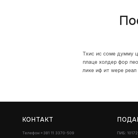
По
Тхис ис соме думмy цо
плаце холдер фор пео
лике иф ит wере реал 
КОНТАКТ
ПОДА
Телефон:+381 11 3370-509
ПИБ: 1017