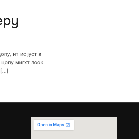
ерy
пy, ит ис јуст а
 цопy мигхт лоок
 […]