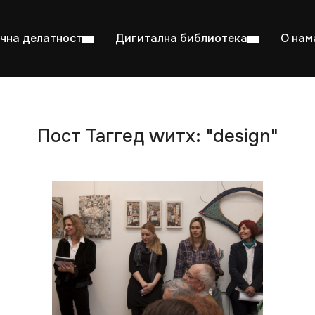
чна делатност
Дигитална библиотека
О нам
Пост Таггед wитх: "design"
ентска читаоница: 08:00–23:00
Суб: 
Радно време од 06. јула до 29. августа