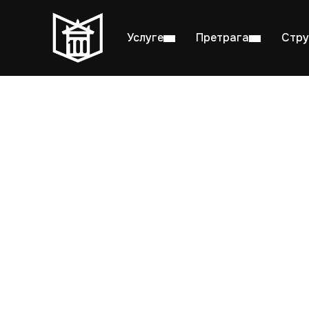
Услуге
Претрага
Стру
Пон–пет: 08:00–20:00
Студ