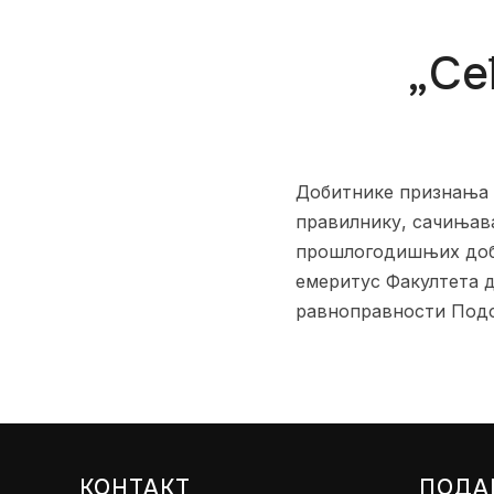
„Се
Добитнике признања „
правилнику, сачињав
прошлогодишњих доби
емеритус Факултета д
равноправности Подс
КОНТАКТ
ПОДА