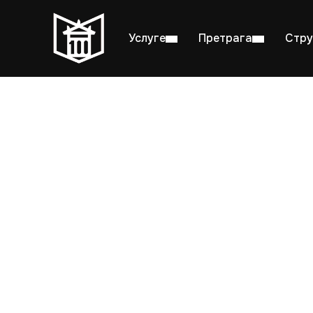
Услуге
Претрага
Стру
Пон–пет: 08:00–20:00
Студ