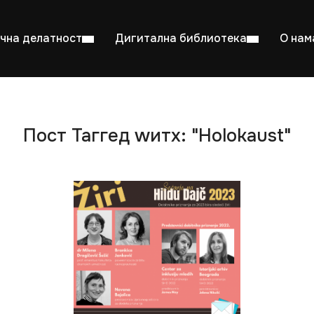
чна делатност
Дигитална библиотека
О нам
Пост Таггед wитх: "Holokaust"
ентска читаоница: 08:00–23:00
Суб: 
Радно време од 06. јула до 29. августа