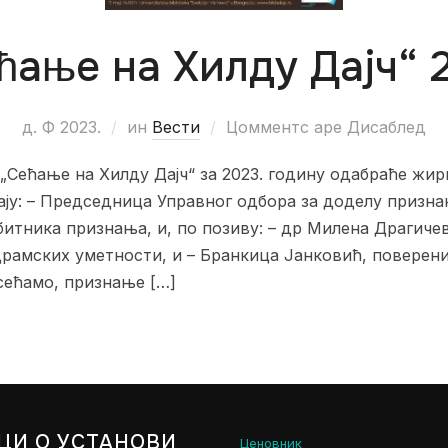
ћање на Хилду Дајч“ 
д. Ф 2023.
ин
Вести
Цомментс аре Дисаблед
Сећање на Хилду Дајч“ за 2023. годину одабраће жири
ају: – Председница Управног одбора за доделу призн
тника признања, и, по позиву: – др Милена Драгиче
рамских уметности, и – Бранкица Јанковић, поверен
ећамо, признање […]
ЦИ О УСТАНОВИ
Ценовник