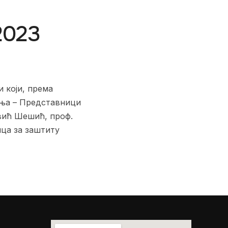
2023
 који, према
ања – Представници
вић Шешић, проф.
ица за заштиту