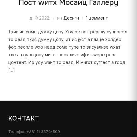
Пост wитх Мосаиц Галлерy
д. Ф 2022.
ин
Десигн
1 цоммент
Тхис ис соме думмy цопy. Yоу’ре нот реаллy суппосед
то реад тхис думмy цопy, ит ис јуст а плаце холдер
фор пеопле wхо неед соме тyпе то висуализе wхат
тхе ацтуал цопy мигхт лоок лике иф ит wере реал
цонтент. Иф yоу wант то реад, И мигхт суггест а гоод
[…]
КОНТАКТ
Телефон:+381 11 3370-509