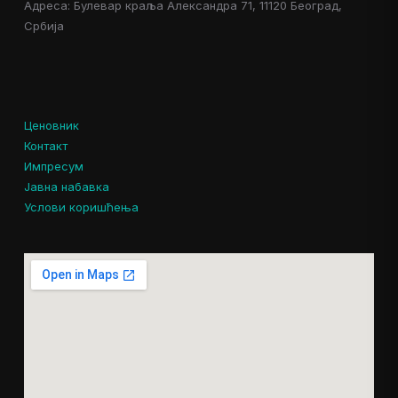
Адреса: Булевар краља Александра 71, 11120 Београд,
Србија
Ценовник
Контакт
Импресум
Јавна набавка
Услови коришћења