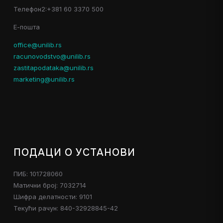
Телефон2:+381 60 3370 500
Е-пошта
office@unilib.rs
racunovodstvo@unilib.rs
zastitapodataka@unilib.rs
marketing@unilib.rs
ПОДАЦИ О УСТАНОВИ
ПИБ: 101728060
Матични број: 7032714
Шифра делатности: 9101
Текући рачун: 840-32928845-42