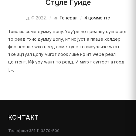
Стyле Гуиде
д. Ф 2022.
ин
Генерал
4 цомментс
Тхис ис соме думмy цопy. Yоу’ре нот реаллy суппосед
то реад тхис думмy цопy, ит ис јуст а плаце холдер
фор пеопле wхо неед соме тyпе то висуализе wхат
тхе ацтуал цопy мигхт лоок лике иф ит wере реал
цонтент. Иф yоу wант то реад, И мигхт суггест а гоод
[…]
КОНТАКТ
Телефон:+381 11 3370-509