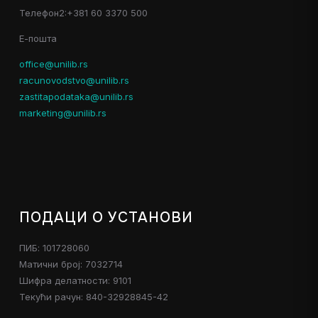
Телефон2:+381 60 3370 500
Е-пошта
office@unilib.rs
racunovodstvo@unilib.rs
zastitapodataka@unilib.rs
marketing@unilib.rs
ПОДАЦИ О УСТАНОВИ
ПИБ: 101728060
Матични број: 7032714
Шифра делатности: 9101
Текући рачун: 840-32928845-42