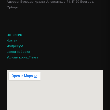
Адреса: Булевар краља Александра 71, 11120 Београд,
Србија
Ценовник
Контакт
Импресум
Јавна набавка
Услови коришћења