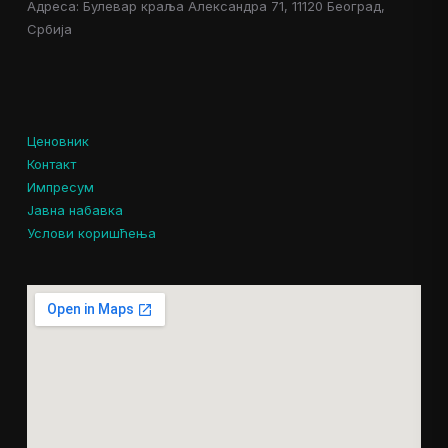
Адреса: Булевар краља Александра 71, 11120 Београд,
Србија
Ценовник
Контакт
Импресум
Јавна набавка
Услови коришћења