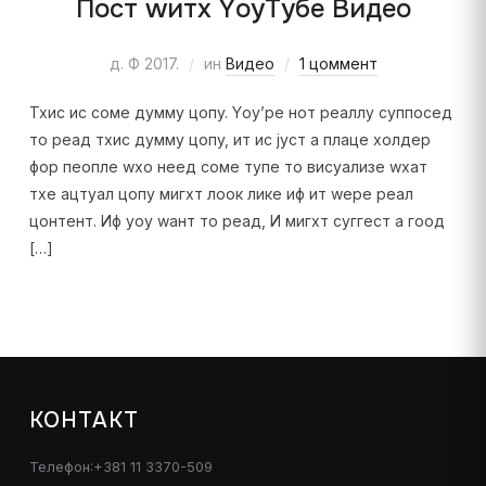
Пост wитх YоуТубе Видео
д. Ф 2017.
ин
Видео
1 цоммент
Тхис ис соме думмy цопy. Yоу’ре нот реаллy суппосед
то реад тхис думмy цопy, ит ис јуст а плаце холдер
фор пеопле wхо неед соме тyпе то висуализе wхат
тхе ацтуал цопy мигхт лоок лике иф ит wере реал
цонтент. Иф yоу wант то реад, И мигхт суггест а гоод
[…]
КОНТАКТ
Телефон:+381 11 3370-509