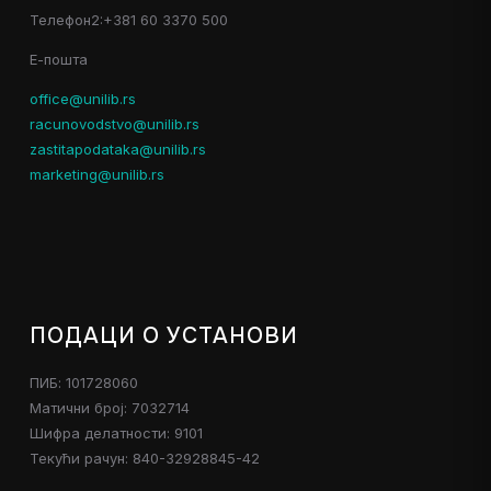
Телефон2:+381 60 3370 500
Е-пошта
office@unilib.rs
racunovodstvo@unilib.rs
zastitapodataka@unilib.rs
marketing@unilib.rs
ПОДАЦИ О УСТАНОВИ
ПИБ: 101728060
Матични број: 7032714
Шифра делатности: 9101
Текући рачун: 840-32928845-42