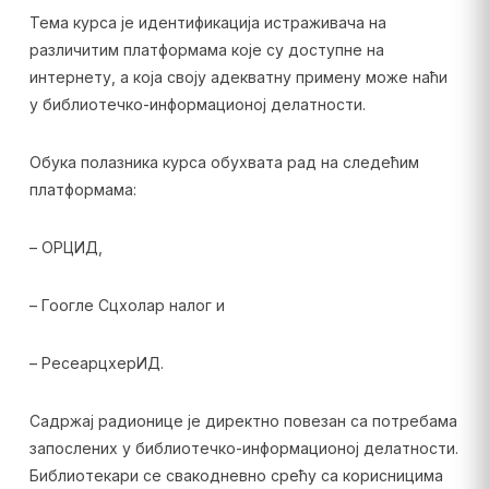
Тема курса је идентификација истраживача на
различитим платформама које су доступне на
интернету, а која своју адекватну примену може наћи
у библиотечко-информационој делатности.
Обука полазника курса обухвата рад на следећим
платформама:
– ОРЦИД,
– Гоогле Сцхолар налог и
– РесеарцхерИД.
Садржај радионице је директно повезан са потребама
запослених у библиотечко-информационој делатности.
Библиотекари се свакодневно срећу са корисницима