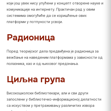
који још увек нису упућени у концепт отворене науке и
комуникације на интернету. Практичан рад у овим
системима омогућиће да се коришћење ових
платформи у потпуности усвоји.
Радионица
Поред теоријског дела предвиђена је радионица за
вежбање на наведеним платформама у зависности од
полазника, као и од њиховог предзнања.
Циљна група
Високошколски библиотекари, али и сви други
запослени у библиотечко-информационој делатности
са искуством у претраживању различитих извора