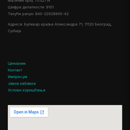
Матични број: 7032714
Шифра делатности: 9101
Текући рачун: 840-32928845-42
Адреса: Булевар краља Александра 71, 11120 Београд,
Србија
Ценовник
Контакт
Импресум
Јавна набавка
Услови коришћења