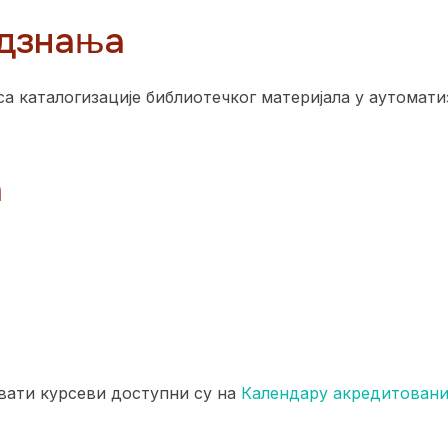
дзнања
а каталогизације библиотечког материјала у аутомат
а
вати курсеви доступни су на
Календару акредитовани