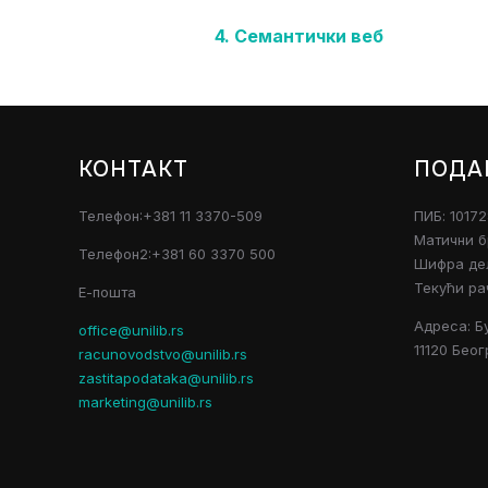
4. Семантички веб
КОНТАКТ
ПОДА
Телефон:+381 11 3370-509
ПИБ: 1017
Матични б
Телефон2:+381 60 3370 500
Шифра дел
Текући ра
Е-пошта
Адреса: Б
office@unilib.rs
11120 Беог
racunovodstvo@unilib.rs
zastitapodataka@unilib.rs
marketing@unilib.rs