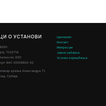
ЦИ О УСТАНОВИ
Ценовник
Контакт
28060
Импресум
рој: 7032714
Јавна набавка
атности: 9101
Услови коришћења
чун: 840-32928845-42
улевар краља Александра 71,
рад, Србија