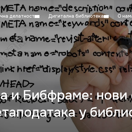
чна делатност
Дигитална библиотека
О нам
ентска читаоница: 08:00–23:00
Суб: 
Радно време од 06. јула до 29. августа
а и Бибфраме: нови
таподатака у библи