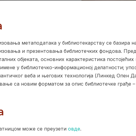
а
изовања метаподатака у библиотекарству се базира н
низовања и презентовања библиотечких фондова. Пред
талних објеката, основних карактеристика постојећи
имене у библиотечко-информационој делатности; упо
нтичког веба и његових технологија (Линкед Опен Да
навање са новим форматом за опис библиотечке грађе
а
сатницом може се преузети
овде
.