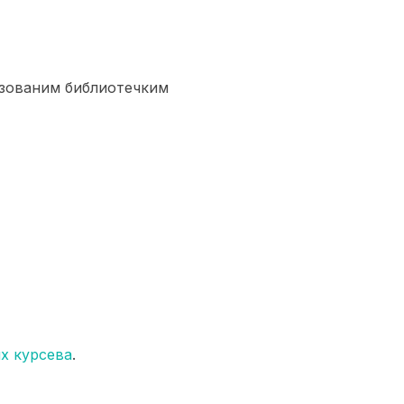
изованим библиотечким
х курсева
.