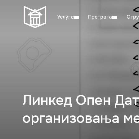
Услуге
Претрага
Стру
Пон–пет: 08:00–20:00
Студ
Линкед Опен Дат
организовања ме