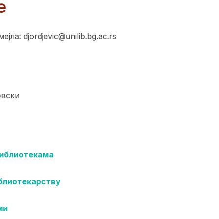
е
јла: djordjevic@unilib.bg.ac.rs
овски
библиотекама
иблиотекарству
ми