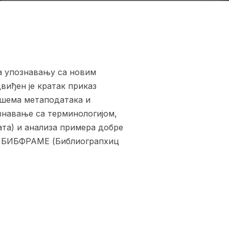
а упознавању са новим
виђен је кратак приказ
х шема метаподатака и
знавање са терминологијом,
та) и анализа примера добре
 – БИБФРАМЕ (Библиограпхиц