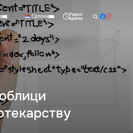
а
Српски
08:00–14:00
Нед: Затворено
 облици
отекарству