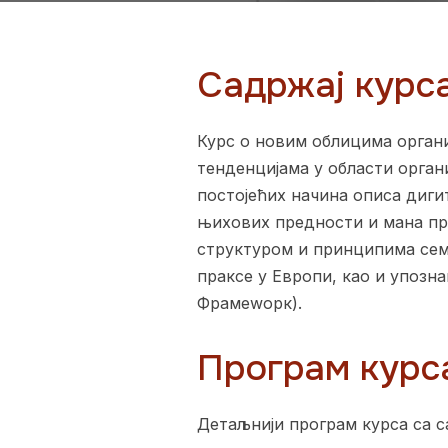
Садржај курс
Курс о новим облицима орган
тенденцијама у области орга
постојећих начина описа диги
њихових предности и мана пр
структуром и принципима сема
праксе у Европи, као и упоз
Фрамеwорк).
Програм курс
Детаљнији програм курса са 