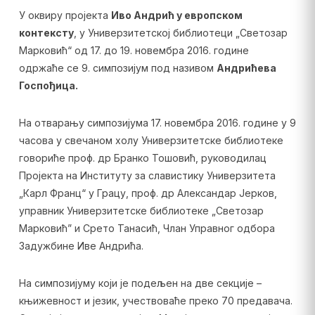
У оквиру пројекта
Иво Андрић у европском
контексту
, у Универзитетској библиотеци „Светозар
Марковић“ од 17. до 19. новембра 2016. године
одржаће се 9. симпозијум под називом
Андрићева
Госпођица.
На отварању симпозијума 17. новембра 2016. године у 9
часова у свечаном холу Универзитетске библиотеке
говориће проф. др Бранко Тошовић, руководилац
Пројекта на Институту за славистику Универзитета
„Карл Франц“ у Грацу, проф. др Александар Јерков,
управник Универзитетске библиотеке „Светозар
Марковић” и Срето Танасић, Члан Управног одбора
Задужбине Иве Андрића.
На симпозијуму који је подељен на две секције –
књижевност и језик, учествоваће преко 70 предавача.