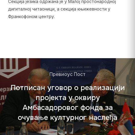
Секција језика одржана је у Малој простонародној
дигиталној читаоници, а секција књижевности у
Франкофоном центру.
Превиоус Пост
Потписан уговор о реализацији
пројекта у оквиру
Амбасадоровог фонда за
очување културног наслеђа