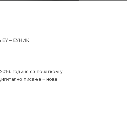
а ЕУ – ЕУНИК
2016. године са почетком у
дигитално писање – нове