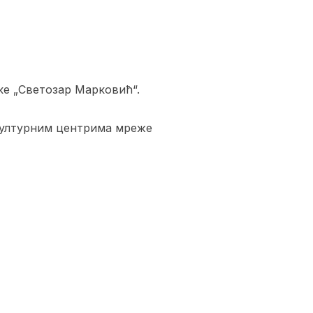
ке „Светозар Марковић“.
 културним центрима мреже