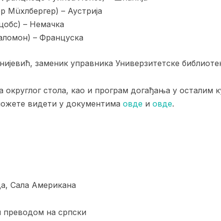
р Мüхлбергер) – Аустрија
цобс) – Немачка
аломон) – Француска
нијевић, заменик управника Универзитетске библиоте
а округлог стола, као и програм догађања у осталим
можете видети у документима
овде
и
овде
.
а, Сала Американа
м преводом на српски