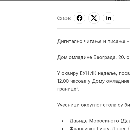
Схаре:
Дигитално читање и писање – 
Дом омладине Београда, 20. о
У оквиру ЕУНИК недеље, посве
12.00 часова у Дому омладине
границе“.
Учесници округлог стола су би
Давиде Моросиното (Дав
Франсиско Гинеа Лопес (