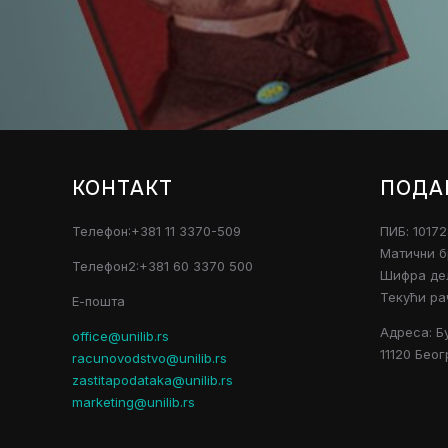
КОНТАКТ
ПОДА
Телефон:+381 11 3370-509
ПИБ: 1017
Матични б
Телефон2:+381 60 3370 500
Шифра дел
Текући ра
Е-пошта
Адреса: Б
office@unilib.rs
11120 Беог
racunovodstvo@unilib.rs
zastitapodataka@unilib.rs
marketing@unilib.rs