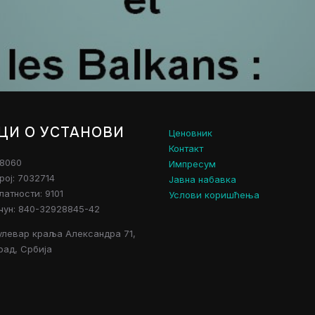
ЦИ О УСТАНОВИ
Ценовник
Контакт
28060
Импресум
рој: 7032714
Јавна набавка
атности: 9101
Услови коришћења
чун: 840-32928845-42
улевар краља Александра 71,
рад, Србија