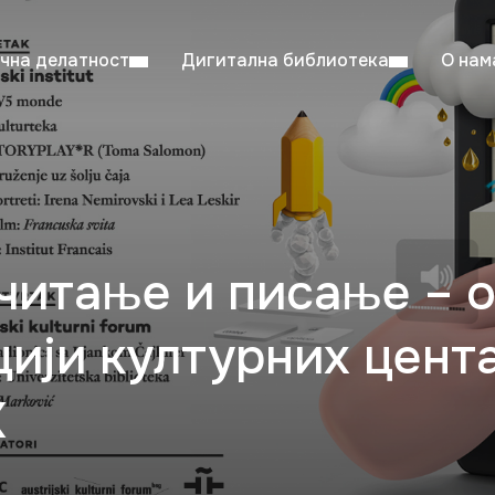
чна делатност
Дигитална библиотека
О нам
ентска читаоница: 08:00–23:00
Суб: 
Радно време од 06. јула до 29. августа
читање и писање – о
цији културних цен
К