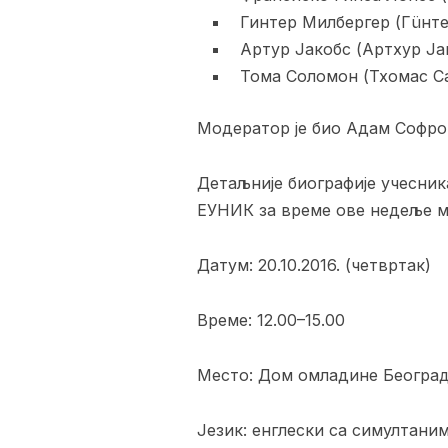
Гинтер Милбергер (Гüнте
Артур Јакобс (Артхур Ја
Тома Соломон (Тхомас С
Модератор је био Адам Софро
Детаљније биографије учесник
ЕУНИК за време ове недеље 
Датум: 20.10.2016. (четвртак)
Време: 12.00–15.00
Место: Дом омладине Београд
Језик: енглески са симултани