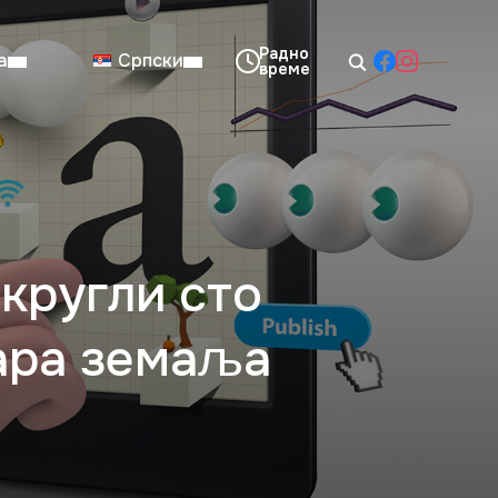
а
Српски
08:00–14:00
Нед: Затворено
кругли сто
тара земаља