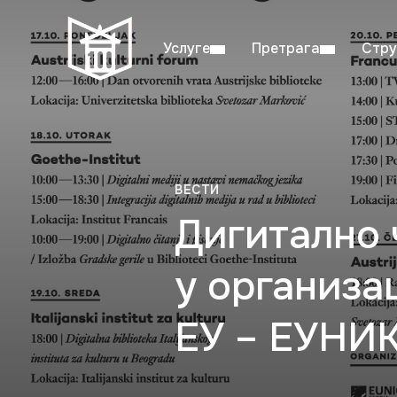
Услуге
Претрага
Стру
Пон–пет: 08:00–20:00
Студ
ВЕСТИ
Дигитално 
у организа
ЕУ – ЕУНИ