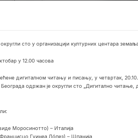
округли сто у организацији културних центара земаљ
ктобар у 12.00 часова
ћене дигиталном читању и писању, у четвртак, 20.10.
 Београда одржан је округли сто „Дигитално читање, 
ли:
иде Моросинотто) – Италија
Францисцо Гуинеа Лóпез) – Шпанија