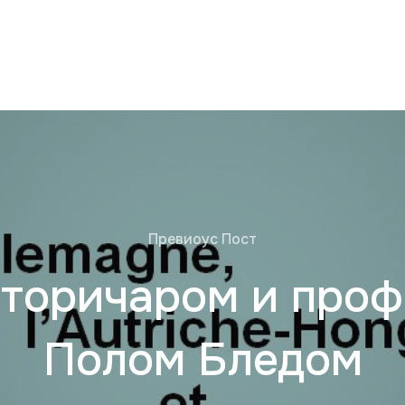
Превиоус Пост
сторичаром и про
Полом Бледом