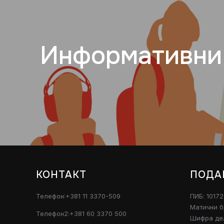
Информативни 
КОНТАКТ
ПОДА
Телефон:+381 11 3370-509
ПИБ: 1017
Матични б
Телефон2:+381 60 3370 500
Шифра дел