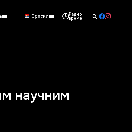
а
Српски
08:00–14:00
Нед: Затворено
им научним