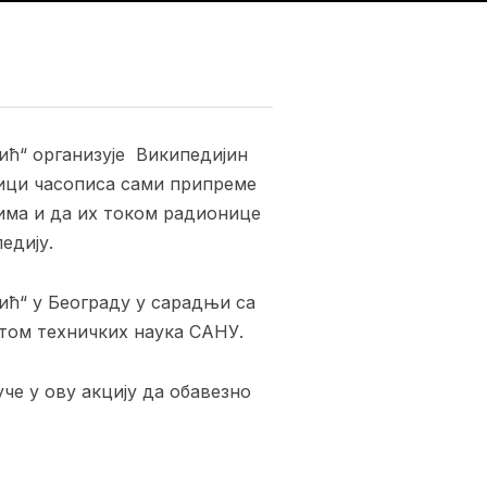
вић“ организује Википедијин
ици часописа сами припреме
сима и да их током радионице
едију.
ић“ у Београду у сарадњи са
том техничких наука САНУ.
уче у ову акцију да обавезно