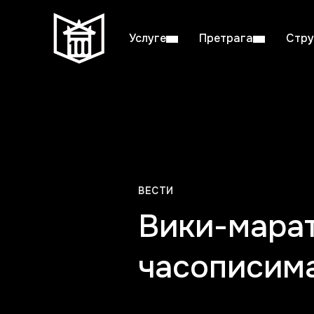
Услуге
Претрага
Стру
Пон–пет: 08:00–20:00
Студ
ВЕСТИ
Вики-мара
часописим