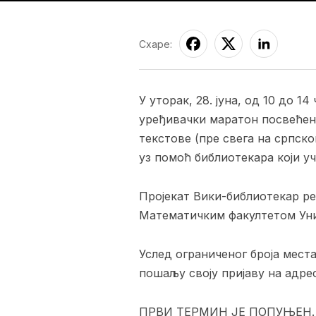
Схаре:
У уторак, 28. јуна, од 10 до 
уређивачки маратон посвећен
текстове (пре свега на српско
уз помоћ библиотекара који уч
Пројекат Вики-библиотекар ре
Математичким факултетом Уни
Услед ограниченог броја места
пошаљу своју пријаву на адрес
ПРВИ ТЕРМИН ЈЕ ПОПУЊЕН.