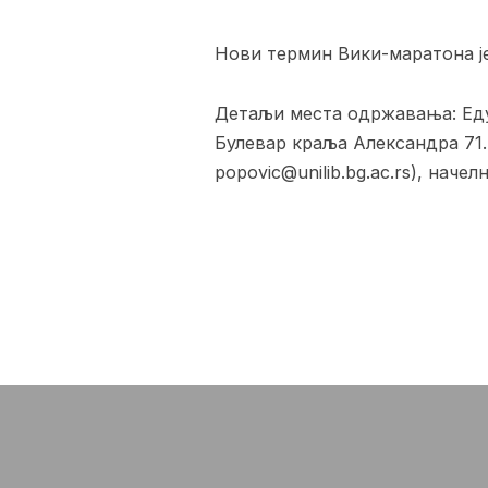
Нови термин Вики-маратона је з
Детаљи места одржавања: Еду
Булевар краља Александра 71.
popovic@unilib.bg.ac.rs), наче