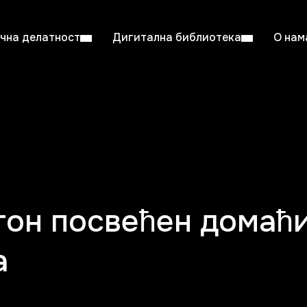
чна делатност
Дигитална библиотека
О нам
ентска читаоница: 08:00–23:00
Суб: 
Радно време од 06. јула до 29. августа
тон посвећен домаћ
а