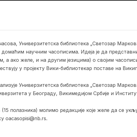
14 часова, Универзитетска библиотека „Светозар Марко
 домаћим научним часописима. Идеја је да представн
м, а ако желе, и на другим језицима) о својим часопи
ествују у пројекту Вики-библиотекар поставе на Викип
ализује Универзитетска библиотека „Светозар Марков
верзитета у Београду, Викимедијом Србије и Институ
 (15 полазника) молимо редакције које желе да се укљ
у oacasopisi@nb.rs.