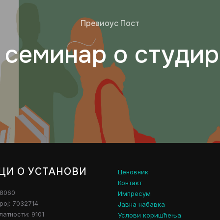
Превиоус Пост
семинар о студир
ЦИ О УСТАНОВИ
Ценовник
Контакт
28060
Импресум
рој: 7032714
Јавна набавка
атности: 9101
Услови коришћења