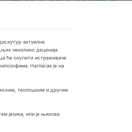
дискутују актуелна
едњих неколико деценија
ица ће окупити истраживаче
илозофима. Нагласак је на
инским, теолошким и другим
ем језика, или је њихова