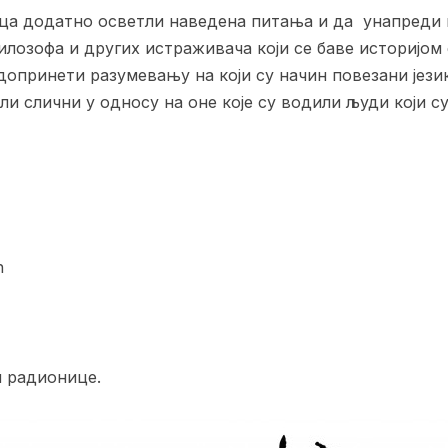
ица додатно осветли наведена питања и да унапреди
илозофа и других истраживача који се баве историјом
допринети разумевању на који су начин повезани језик
и слични у односу на оне које су водили људи који с
ћ
м радионице.