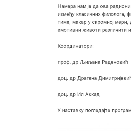
Намера нам је да ова радион
између класичних филолога, ф
тиме, макар у скромној мери, 
емотивни животи различити ил
Координатори:
проф. др Љиљана Раденовић
доц. др Драгана Димитријеви
доц. др Ил Аккад
У наставку погледајте програ