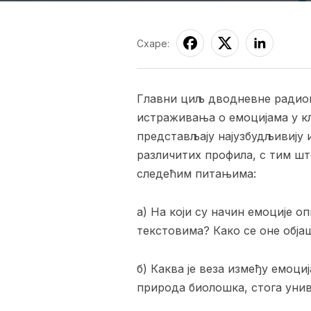
Схаре:
Главни циљ дводневне ради
истраживања о емоцијама у кл
представљају најузбудљивију
различитих профила, с тим шт
следећим питањима:
а) На који су начин емоције 
текстовима? Како се оне обја
б) Каква је веза између емоци
природа биолошка, стога унив