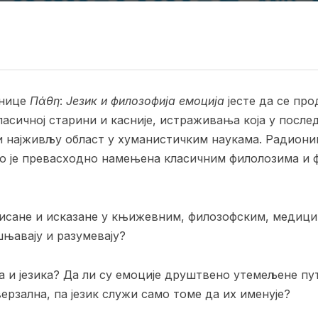
онице
Πάθη
:
Језик и филозофија емоција
јесте да се про
асичној старини и касније, истраживања која у посл
 и најживљу област у хуманистичким наукама. Радион
о је превасходно намењена класичним филолозима и ф
описане и исказане у књижевним, филозофским, медиц
шњавају и разумевају?
ја и језика? Да ли су емоције друштвено утемељене пут
ерзална, па језик служи само томе да их именује?