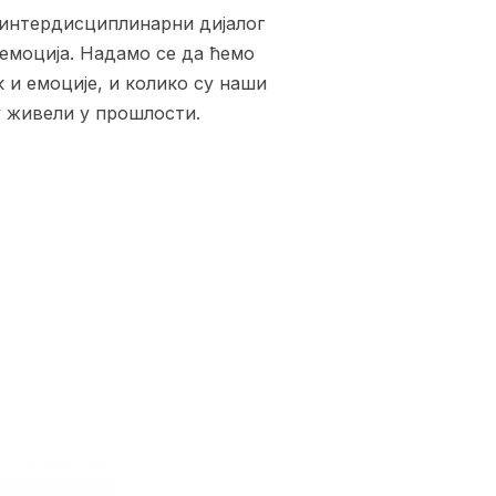
 интердисциплинарни дијалог
 емоција. Надамо се да ћемо
 и емоције, и колико су наши
у живели у прошлости.