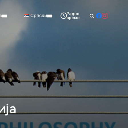
а
Српски
08:00–14:00
Нед: Затворено
ија