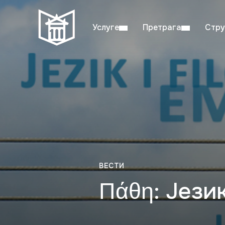
Услуге
Претрага
Стру
Пон–пет: 08:00–20:00
Студ
ВЕСТИ
Πάθη: Јези