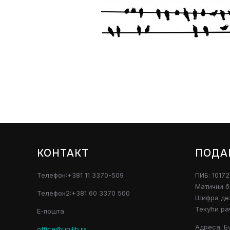
КОНТАКТ
ПОДА
Телефон:+381 11 3370-509
ПИБ: 1017
Матични б
Телефон2:+381 60 3370 500
Шифра дел
Текући ра
Е-пошта
Адреса: Б
office@unilib.rs