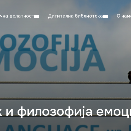
чна делатност
Дигитална библиотека
О нам
ентска читаоница: 08:00–23:00
Суб: 
Радно време од 06. јула до 29. августа
к и филозофија емоц