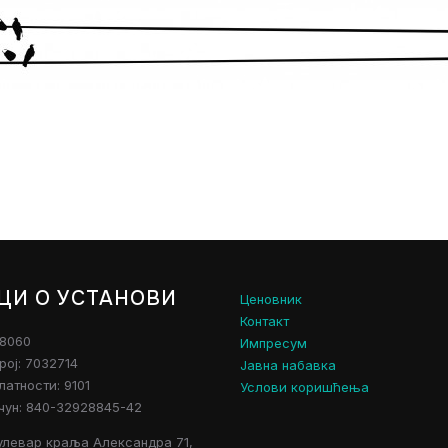
ЦИ О УСТАНОВИ
Ценовник
Контакт
28060
Импресум
рој: 7032714
Јавна набавка
атности: 9101
Услови коришћења
чун: 840-32928845-42
улевар краља Александра 71,