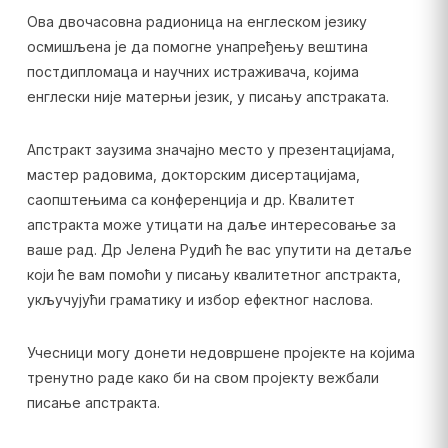
Ова двочасовна радионица на енглеском језику
осмишљена је да помогне унапређењу вештина
постдипломаца и научних истраживача, којима
енглески није матерњи језик, у писању апстраката.
Апстракт заузима значајно место у презентацијама,
мастер радовима, докторским дисертацијама,
саопштењима са конференција и др. Квалитет
апстракта може утицати на даље интересовање за
ваше рад. Др Јелена Рудић ће вас упутити на детаље
који ће вам помоћи у писању квалитетног апстракта,
укључујући граматику и избор ефектног наслова.
Учесници могу донети недовршене пројекте на којима
тренутно раде како би на свом пројекту вежбали
писање апстракта.