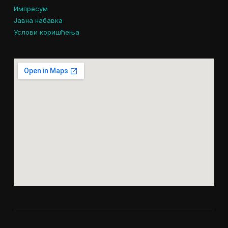
Импресум
Јавна набавка
Услови коришћења