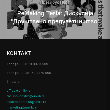
Превиоус Пост
ReMaking Tesla: Дискусија
"Друштвено предузетништво"
КОНТАКТ
Телефон:+381 11 3370-509
Телефон2:+381 60 3370 500
Е-пошта
office@unilib.rs
racunovodstvo@unilib.rs
zastitapodataka@unilib.rs
marketing@unilib.rs