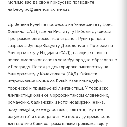
Молимо вас да своје присуство потврдите
на beograd@americancorners.rs.
Др Јелена Рунић је професор на Универзитету Џонс
Хопкинс (САД), где на Институту Пибоди руководи
Програмом енглеског као страног. Рунић је прво
завршила Јуниор Фацултy Девелопмент Програм на
Универзитету у Индијани (САД), на који је отишла
преко Америчког савета за међународно образовање
у Београду. Потом је докторирала лингвистику на
Универзитету у Конектикету (САД). Области
истраживања којима се Рунић бави припадају и
теоријској и примењеној лингвистици. У теоријској
лингвистици бави се морфосинтаксом словенских,
романских, балканских и источноазијских језика,
проучавајући, између осталог, клитике, “нултне
аргументе” и одређеност. На подручју примењене
лингвистике бави се граматичким грешкама које у