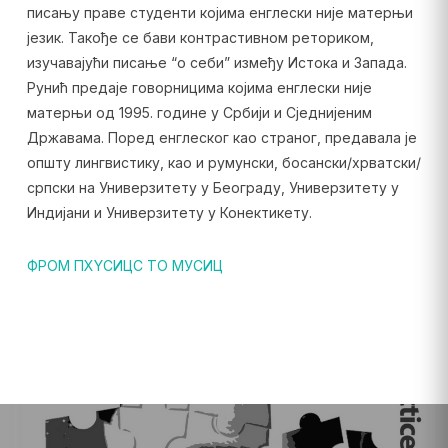
писању праве студенти којима енглески није матерњи
језик. Такође се бави контрастивном реториком,
изучавајући писање “о себи” између Истока и Запада.
Рунић предаје говорницима којима енглески није
матерњи од 1995. године у Србији и Сједнијеним
Државама. Поред енглеског као страног, предавала је
општу лингвистику, као и румунски, босански/хрватски/
српски на Универзитету у Београду, Универзитету у
Индијани и Универзитету у Конектикету.
ФРОМ ПХYСИЦС ТО МУСИЦ