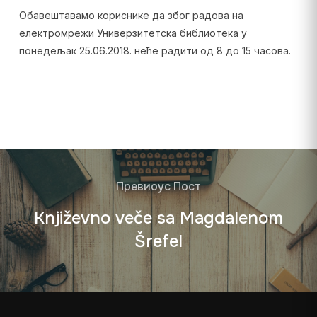
Обавештавамо кориснике да због радова на
електромрежи Универзитетска библиотека у
понедељак 25.06.2018. неће радити од 8 до 15 часова.
Превиоус Пост
Književno veče sa Magdalenom
Šrefel