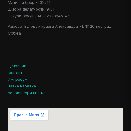
Матични број: 7032714
Шифра делатности: 9101
Текући рачун: 840-32928845-42
Адреса: Булевар краља Александра 71, 11120 Београд,
Србија
Ценовник
Контакт
Импресум
Јавна набавка
Услови коришћења