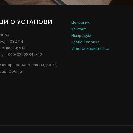
ЦИ О УСТАНОВИ
Ценовник
Контакт
28060
Импресум
рој: 7032714
Јавна набавка
атности: 9101
Услови коришћења
чун: 840-32928845-42
улевар краља Александра 71,
рад, Србија