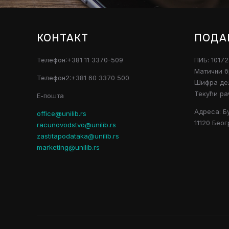
КОНТАКТ
ПОДА
Телефон:+381 11 3370-509
ПИБ: 1017
Матични б
Телефон2:+381 60 3370 500
Шифра дел
Текући ра
Е-пошта
Адреса: Б
office@unilib.rs
11120 Беог
racunovodstvo@unilib.rs
zastitapodataka@unilib.rs
marketing@unilib.rs