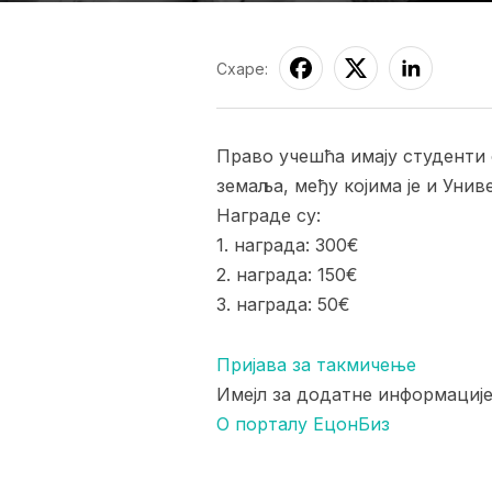
Схаре:
Право учешћа имају студенти 
земаља, међу којима је и Унив
Награде су:
1. награда: 300€
2. награда: 150€
3. награда: 50€
Пријава за такмичење
Имејл за додатне информације:
О порталу ЕцонБиз