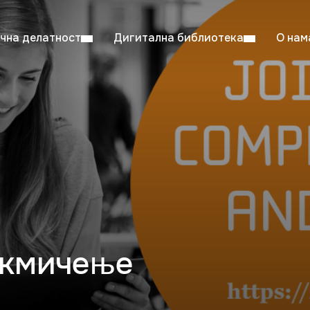
чна делатност
Дигитална библиотека
О нам
ентска читаоница: 08:00–23:00
Суб: 
Радно време од 06. јула до 29. августа
акмичење