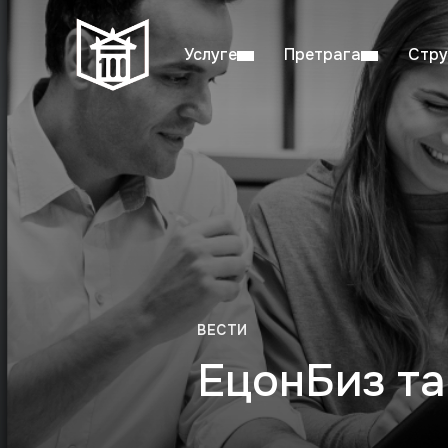
Услуге
Претрага
Стру
Пон–пет: 08:00–20:00
Студ
ВЕСТИ
ЕцонБиз т