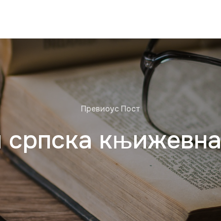
Превиоус Пост
и српска књижевна