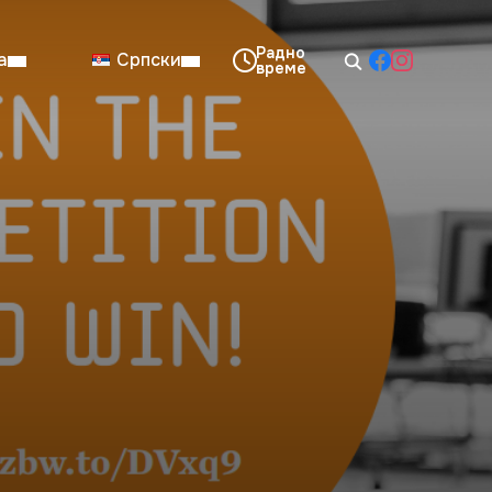
а
Српски
08:00–14:00
Нед: Затворено