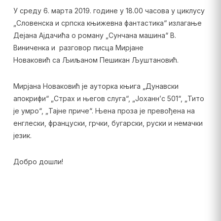
У
среду 6. мар
т
а 2019. године у 18.00 часова у циклусу
„Словенска и српска књижевна фантастика“ излагање
Дејана Ајдачића о
роману „Сунчана машина“ В.
Виниченка и
разговор писца
Мирјане
Новаковић
са
Љиљаном Пешикан Љуштановић.
Мирјана Новаковић је ауторка књига „
Дунавски
апокрифи
“
„Страх и његов слуга“, „Јоханн’с 501“, „Тито
је умро“, „Тајне приче“. Њена проза је превођена на
енглески, француски, грчки, бугарски, руски и немачки
језик.
Добро дошли!