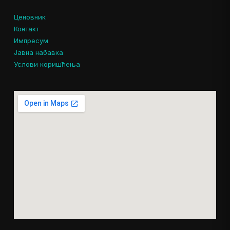
Ценовник
Контакт
Импресум
Јавна набавка
Услови коришћења