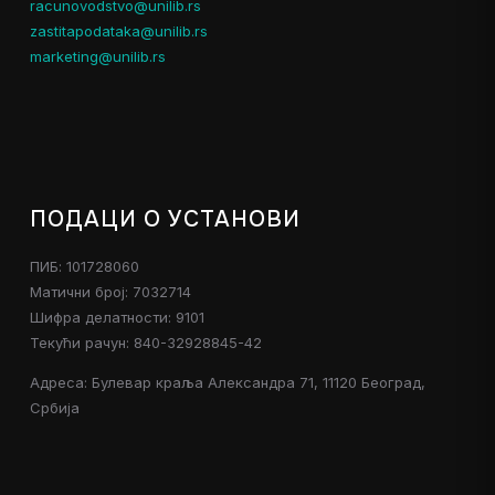
racunovodstvo@unilib.rs
zastitapodataka@unilib.rs
marketing@unilib.rs
ПОДАЦИ О УСТАНОВИ
ПИБ: 101728060
Матични број: 7032714
Шифра делатности: 9101
Текући рачун: 840-32928845-42
Адреса: Булевар краља Александра 71, 11120 Београд,
Србија