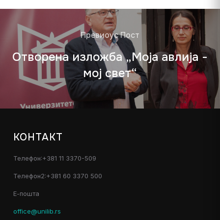
Превиоус Пост
Отворена изложба „Моја авлија -
мој свет“
КОНТАКТ
Телефон:+381 11 3370-509
Телефон2:+381 60 3370 500
Е-пошта
office@unilib.rs