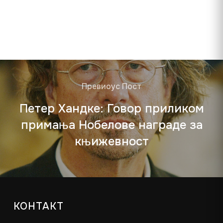
Превиоус Пост
Петер Хандке: Говор приликом
примања Нобелове награде за
књижевност
КОНТАКТ