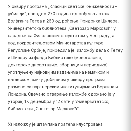
У оквиру програма „Класици светске књижевности –
јубилеји“, поводом 270 година од рођења Јохана
Волфганга Гетеа и 260 од рођења Фридриха Шилера,
Универзитетска библиотека „Светозар Марковић” у
сарадњи са Филолошким факултетом у Београду, а
под покровитељством Министарства културе
Републике Србије, приредила је изложбу дела о Гетеу
и Шилеру из фонда Библиотеке (монографије,
докторске дисертације, зборници и периодика)
употпуњену најновијим издањима на немачком и
енглеском језику добијеним у оквиру програма
размене са партнерским институцијама из Берлина и
Лондона. Свечано отварање изложбе одржано је у
уторак, 17. децембра у 12 сати у Универзитетској
библиотеци „Светозар Марковић“.
Уз изложбу је штампана пратећа илустрована