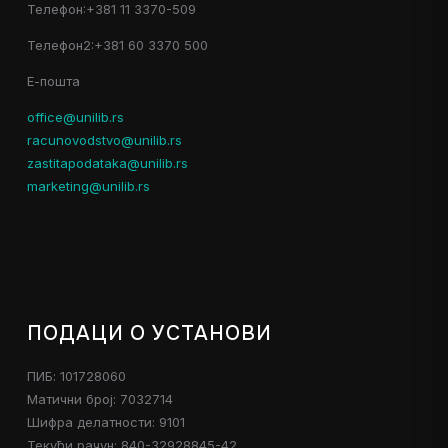
Телефон:+381 11 3370-509
Телефон2:+381 60 3370 500
Е-пошта
office@unilib.rs
racunovodstvo@unilib.rs
zastitapodataka@unilib.rs
marketing@unilib.rs
ПОДАЦИ О УСТАНОВИ
ПИБ: 101728060
Матични број: 7032714
Шифра делатности: 9101
Текући рачун: 840-32928845-42