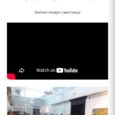
библиотекари саветници