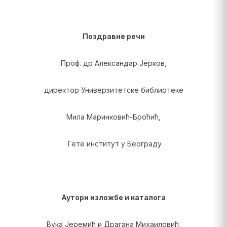
Поздравне речи
Проф. др Александар Јерков,
директор Универзитетске библиотеке
Мила Маринковић-Броћић,
Гете институт у Београду
Аутори изложбе и каталога
Вука Јеремић и Драгана Михаиловић,