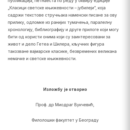
публикација, петнаеста по реду у оквиру едиције
„Класици светске књижевности – јубилеји“, која
садржи текстове стручњака наменски писане за ову
прилику, одломке из ранијих тумачења, паралелну
хронологију, библиографију и друге прилоге који могу
бити од користи онима који су заинтересовани за
живот и дело Гетеа и Шилера, кључних фигура
такозване вајмарске класике, безвремених великана
немачке и светске књижевности.
Изложбу је отворио
Проф. др Миодраг Вукчевић,
Филолошки факултет у Београду