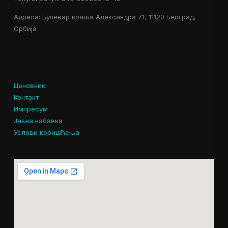
Адреса: Булевар краља Александра 71, 11120 Београд,
Србија
Ценовник
Контакт
Импресум
Јавна набавка
Услови коришћења