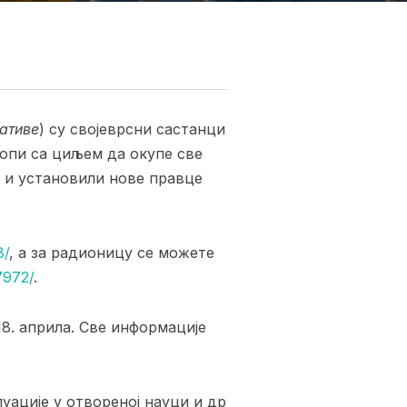
иативе
)
су својеврсни састанци
ропи са циљем да окупе све
а и установили нове правце
8/
, а за радионицу се можете
7972/
.
18. априла. Све информације
уације у отвореној науци и др