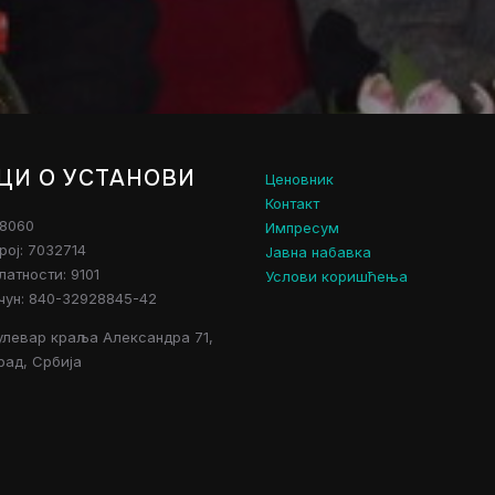
ЦИ О УСТАНОВИ
Ценовник
Контакт
28060
Импресум
рој: 7032714
Јавна набавка
атности: 9101
Услови коришћења
чун: 840-32928845-42
улевар краља Александра 71,
рад, Србија