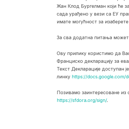
Жан Клод Бургелман који ће з
сада урађено у вези са ЕУ пра
имате могућност за изаберете
За сва додатна питања можете
Ову прилику користимо да Вас
Франциско декларацију за ева
Текст Декларације доступан ј
линку
https://docs.google.co
Позивамо заинтересоване из 
https://sfdora.org/sign/
.