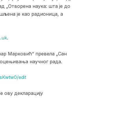
д „Отворена наука: шта је до
ишљена је као радионица, а
c.uk
.
зар Марковић“ превела „Сан
 оцењивања научног рада.
sKwtw0/edit
е ову декларацију