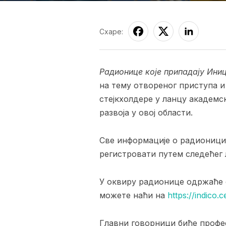
Схаре:
Радионице које припадају Иниц
на тему отвореног приступа и
стејкхолдере у ланцу академс
развоја у овој области.
Све информације о радионици 
регистровати путем следећег
У оквиру радионице одржаће се
можете наћи на
https://indico
Главни говорници биће профес