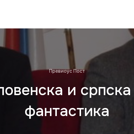
Превиоус Пост
ловенска и српск
фантастика