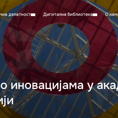
чна делатност
Дигитална библиотека
О нам
ентска читаоница: 08:00–23:00
Суб: 
Радно време од 06. јула до 29. августа
о иновацијама у ака
ији