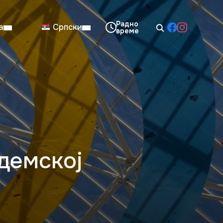
а
Српски
08:00–14:00
Нед: Затворено
демској