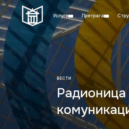
Услуге
Претрага
Стру
Пон–пет: 08:00–20:00
Студ
ВЕСТИ
Радионица 
комуникац