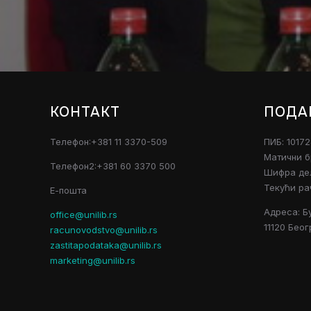
КОНТАКТ
ПОДА
Телефон:+381 11 3370-509
ПИБ: 1017
Матични б
Телефон2:+381 60 3370 500
Шифра дел
Текући ра
Е-пошта
Адреса: Б
office@unilib.rs
11120 Беог
racunovodstvo@unilib.rs
zastitapodataka@unilib.rs
marketing@unilib.rs