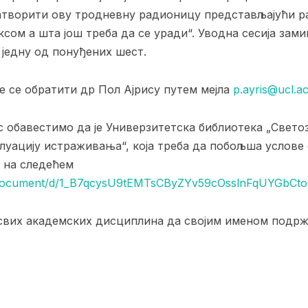
атворити ову тродневну радионицу представљајући ра
ксом а шта још треба да се уради“. Уводна сесија зам
 једну од понуђених шест.
 се обратити др Пол Ајрису путем мејла
p.ayris@ucl.a
 обавестимо да је Универзитетска библиотека „Свето
луацију истраживања“, која треба да побољша услове
е на следећем
m/document/d/1_B7qcysU9tEMTsCByZYv59cOsslnFqUYGbCto
свих академских дисциплина да својим именом подрж