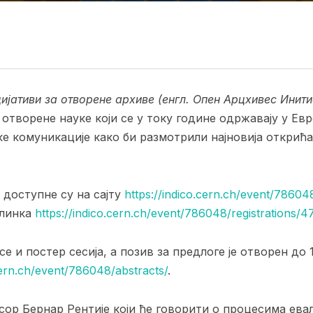
ијативи за отворене архиве (енгл. Опен Арцхивес Инит
 отворене науке који се у току године одржавају у Ев
ке комуникације како би размотрили најновија открић
доступне су на сајту
https://indico.cern.ch/event/78604
 линка
https://indico.cern.ch/event/786048/registrations/4
 и постер сесија, а позив за предлоге је отворен до 
.cern.ch/event/786048/abstracts/
.
ор Бернар Рентије који ће говорити о процесима евал