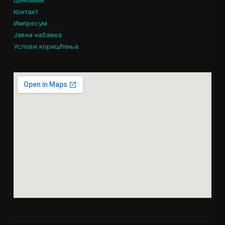
Контакт
Импресум
Јавна набавка
Услови коришћења