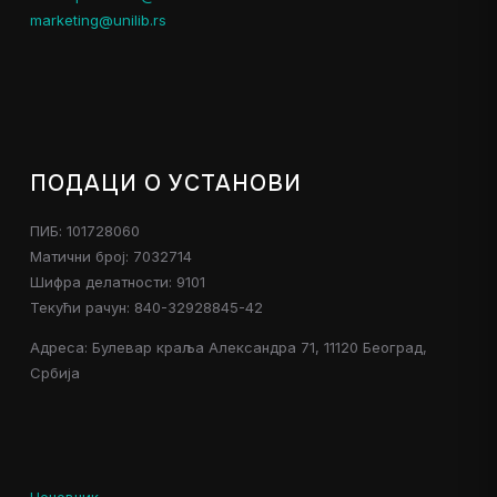
marketing@unilib.rs
ПОДАЦИ О УСТАНОВИ
ПИБ: 101728060
Матични број: 7032714
Шифра делатности: 9101
Текући рачун: 840-32928845-42
Адреса: Булевар краља Александра 71, 11120 Београд,
Србија
Ценовник