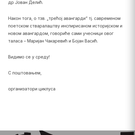
др Јован Делић.
Након тога, о тзв. „трећој авангарди“ тј. савременом
поетском стваралаштву инспирисаном историјском и
новом авангардом, говориће сами учесници овог
таласа – Маријан Чакаревић и Бојан Васић.
Видимо се у среду!
С поштовањем,
организатори циклуса