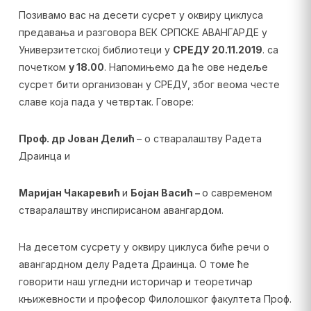
Позивамо вас на десети сусрет у оквиру циклуса
предавања и разговора ВЕК СРПСКЕ АВАНГАРДЕ у
Универзитетској библиотеци у
СРЕДУ 20.11.2019
. са
почетком
у 18.00
. Напомињемо да ће ове недеље
сусрет бити организован у СРЕДУ, због веома честе
славе која пада у четвртак. Говоре:
Проф. др Јован Делић
– о стваралаштву Радета
Драинца и
Маријан Чакаревић
и
Бојан Васић –
о савременом
стваралаштву инспирисаном авангардом.
На десетом сусрету у оквиру циклуса биће речи о
авангардном делу Радета Драинца. О томе ће
говорити наш угледни историчар и теоретичар
књижевности и професор Филолошког факултета Проф.