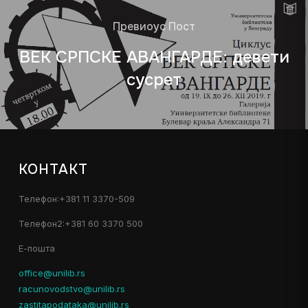
Превиоус Пост
ВЕК СРПСКЕ АВАНГАРДЕ: девети
сусрет
КОНТАКТ
Телефон:+381 11 3370-509
Телефон2:+381 60 3370 500
Е-пошта
office@unilib.rs
racunovodstvo@unilib.rs
zastitapodataka@unilib.rs