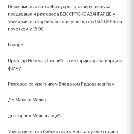
Позивамо вас на трећи сусрет у оквиру циклуса
предавања и разговора ВЕК СРПСКЕ АВАНГАРДЕ у
Универзитетској библиотеци у четвртак 03.10.2019. са
почетком у 18.00.
Говоре:
Проф. др Невена Даковић – о историјској авангарди и
филму
Разговор са уметником Владаном Радовановићем:
Др Мелита Милин
докторанд Милош Јоцић
Универзитетска библиотека у Београду ове године