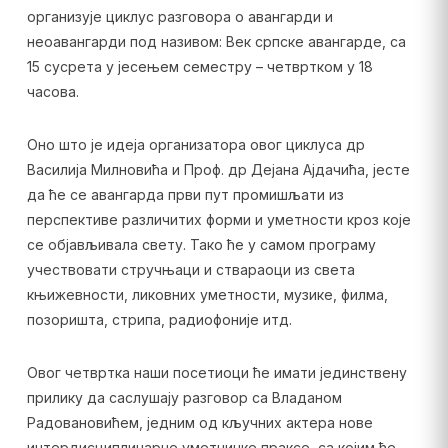
организује циклус разговора о авангарди и
неоавангарди под називом: Век српске авангарде, са
15 сусрета у јесењем семестру – четвртком у 18
часова.
Оно што је идеја организатора овог циклуса др
Василија Милновића и Проф. др Дејана Ајдачића, јесте
да ће се авангарда први пут промишљати из
перспективе различитих форми и уметности кроз које
се објављивала свету. Тако ће у самом програму
учествовати стручњаци и ствараоци из света
књижевности, ликовних уметности, музике, филма,
позоришта, стрипа, радиофоније итд.
Овог четвртка наши посетиоци ће имати јединствену
прилику да саслушају разговор са Владаном
Радовановићем, једним од кључних актера нове
интердисциплинарне уметничке праксе, са којим ће