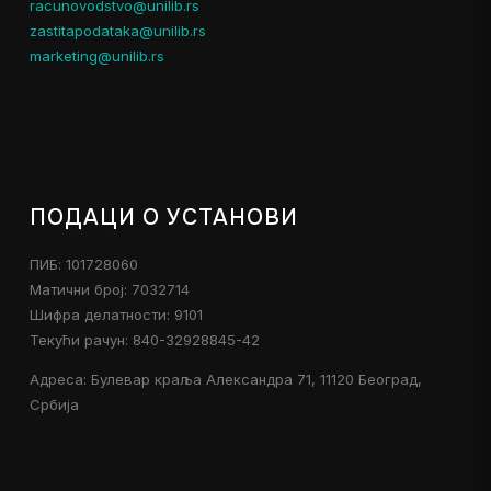
racunovodstvo@unilib.rs
zastitapodataka@unilib.rs
marketing@unilib.rs
ПОДАЦИ О УСТАНОВИ
ПИБ: 101728060
Матични број: 7032714
Шифра делатности: 9101
Текући рачун: 840-32928845-42
Адреса: Булевар краља Александра 71, 11120 Београд,
Србија