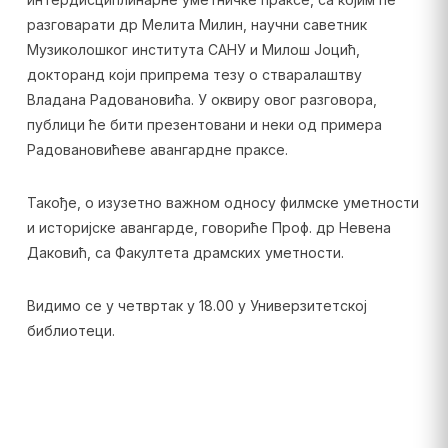
разговарати др Мелита Милин, научни саветник
Музиколошког института САНУ и Милош Јоцић,
докторанд који припрема тезу о стваралаштву
Владана Радовановића. У оквиру овог разговора,
публици ће бити презентовани и неки од примера
Радовановићеве авангардне праксе.
Такође, о изузетно важном односу филмске уметности
и историјске авангарде, говориће Проф. др Невена
Даковић, са Факултета драмских уметности.
Видимо се у четвртак у 18.00 у Универзитетској
библиотеци.