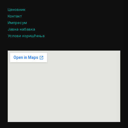
Ценовник
Контакт
Импресум
Јавна набавка
Услови коришћења