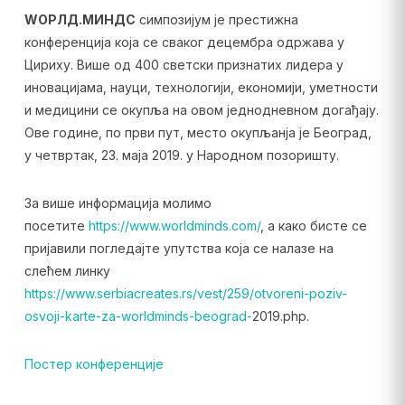
WОРЛД.МИНДС
симпозијум је престижна
конференција која се сваког децембра одржава у
Цириху. Више од 400 светски признатих лидера у
иновацијама, науци, технологији, економији, уметности
и медицини се окупља на овом једнодневном догађају.
Ове године, по први пут, место окупљанја је Београд,
у четвртак, 23. маја 2019. у Народном позоришту.
За више информација молимо
посетите
https://www.worldminds.com/
, а како бисте се
пријавили погледајте упутства која се налазе на
слећем линку
https://www.serbiacreates.rs/vest/259/otvoreni-poziv-
osvoji-karte-za-worldminds-beograd-
2019.php.
Постер конференције