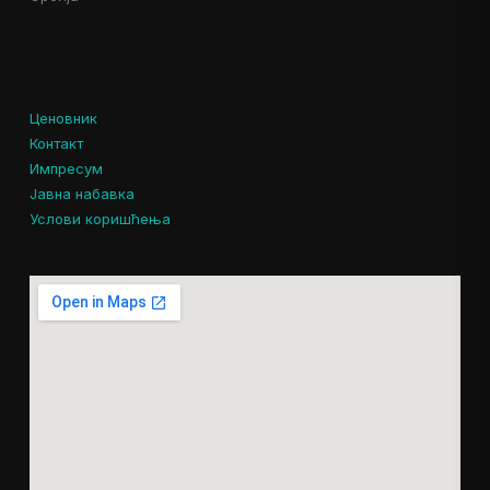
Ценовник
Контакт
Импресум
Јавна набавка
Услови коришћења