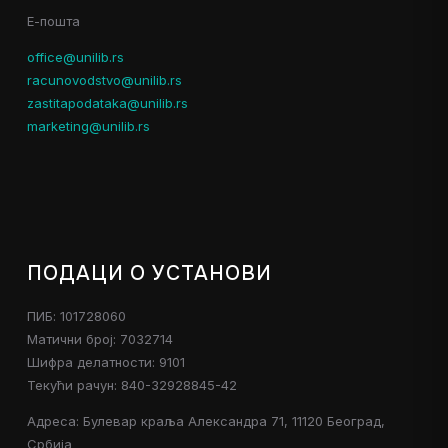
Е-пошта
office@unilib.rs
racunovodstvo@unilib.rs
zastitapodataka@unilib.rs
marketing@unilib.rs
ПОДАЦИ О УСТАНОВИ
ПИБ: 101728060
Матични број: 7032714
Шифра делатности: 9101
Текући рачун: 840-32928845-42
Адреса: Булевар краља Александра 71, 11120 Београд,
Србија