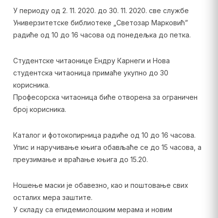
У периоду од 2. 11. 2020. до 30. 11. 2020. све службе
Универзитетске библиотеке „Светозар Марковић”
радиће од 10 до 16 часова од понедељка до петка.
Студентске читаонице Ендру Карнеги и Нова
студентска читаоница примаће укупно до 30
корисника.
Професорска читаоница биће отворена за ограничен
број корисника.
Каталог и фотокопирница радиће од 10 до 16 часова.
Упис и наручивање књига обављаће се до 15 часова, а
преузимање и враћање књига до 15.20.
Ношење маски је обавезно, као и поштовање свих
осталих мера заштите.
У складу са епидемиолошким мерама и новим