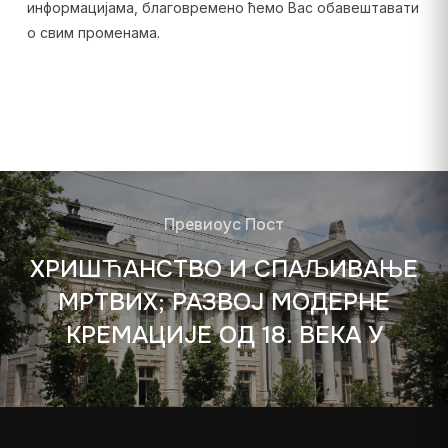
информацијама, благовремено ћемо Вас обавештавати
о свим променама.
Превиоус Пост
ХРИШЋАНСТВО И СПАЉИВАЊЕ
МРТВИХ; РАЗВОЈ МОДЕРНЕ
КРЕМАЦИЈЕ ОД 18. ВЕКА У