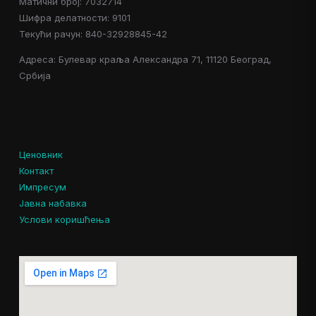
Матични број: 7032714
Шифра делатности: 9101
Текући рачун: 840-32928845-42
Адреса: Булевар краља Александра 71, 11120 Београд,
Србија
Ценовник
Контакт
Импресум
Јавна набавка
Услови коришћења