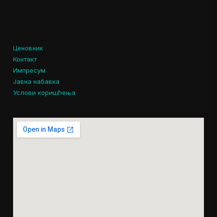
Ценовник
Контакт
Импресум
Јавна набавка
Услови коришћења