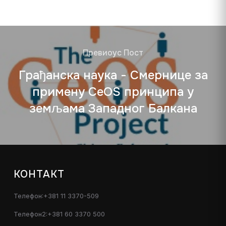
Превиоус Пост
Грађанска наука - Смернице за
примену CeOS принципа у
земљама Западног Балкана
КОНТАКТ
Телефон:+381 11 3370-509
Телефон2:+381 60 3370 500