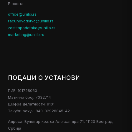
Е-пошта
office@unilib.rs
racunovodstvo@unilib.rs
zastitapodataka@unilib.rs
marketing@unilib.rs
ПОДАЦИ О УСТАНОВИ
ПИБ: 101728060
Матични број: 7032714
Шифра делатности: 9101
Текући рачун: 840-32928845-42
Адреса: Булевар краља Александра 71, 11120 Београд,
Србија