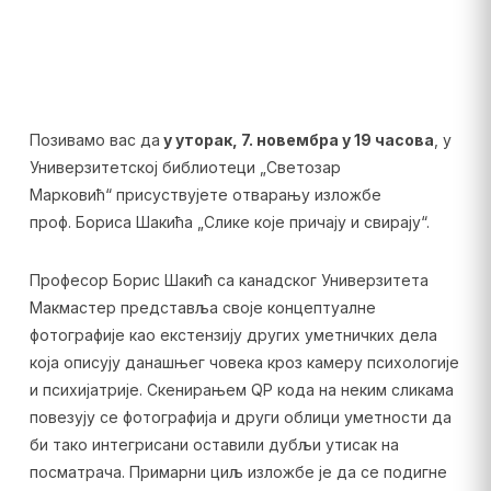
Позивамо вас да
у уторак, 7. новембра у 19 часова
, у
Универзитетској библиотеци „Светозар
Марковић“ присуствујете отварању изложбе
проф. Бориса Шакића „Слике које причају и свирају“.
Професор Борис Шакић са канадског Универзитета
Макмастер представља своје концептуалне
фотографије као екстензију других уметничких дела
која описују данашњег човека кроз камеру психологије
и психијатрије. Скенирањем QР кода на неким сликама
повезују се фотографија и други облици уметности да
би тако интегрисани оставили дубљи утисак на
посматрача. Примарни циљ изложбе је да се подигне