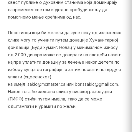
свест публике о духовним стањима која доминирају
савременим светом и уједно пробуди жељу да
помогнемо мање срећнима од нас.
Посетиоци који би желели да купе неку од изложених
слика могу то учинити путем донације Хуманитарној
фондацији „Буди хуман“. Новац у минималном износу
од 2.000 динара може се донирати на следећи начин:
најпре уплатити донацију за лечење неког детета по
избору купца фотографије, а затим послати потврду о
уплати (сцреенсхот)
на имејл sakic@mcmaster.ca или borissakic@gmail.com.
Након тога ће жељена слика у високој резолуцији
(ТИФФ) стићи путем имејла, тако да се може
одштампати и урамити по жељи.