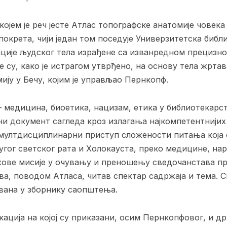
којем је реч јесте Атлас топографске анатомије човек
окрета, чији један том поседује Универзитетска библи
ације људског тела израђене са изванредном прецизно
ле су, како је истрагом утврђено, на основу тела жрта
ију у Бечу, којим је управљао Пернкопф.
– медицина, биоетика, нацизам, етика у библиотекарс
ани документ сагледа кроз излагања најкомпетентнији
 мултдисциплинарни приступ сложености питања која 
угог светског рата и Холокауста, преко медицине, нар
хове мисије у очувању и преношењу сведочанстава пр
а, поводом Атласа, читав спектар садржаја и тема. Св
вана у зборнику саопштења.
ација на којој су приказани, осим Пернкопфовог, и др