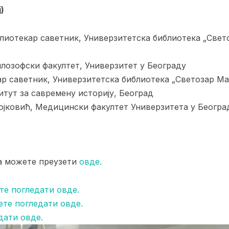
)
лиотекар саветник, Универзитетска библиотека „Свет
илозофски факултет, Универзитет у Београду
ар саветник, Универзитетска библиотека „Светозар Ма
тут за савремену историју, Београд
ојковић, Медицински факултет Универзитета у Београ
а можете преузети
овде.
те погледати овде.
ете погледати овде.
дати овде.