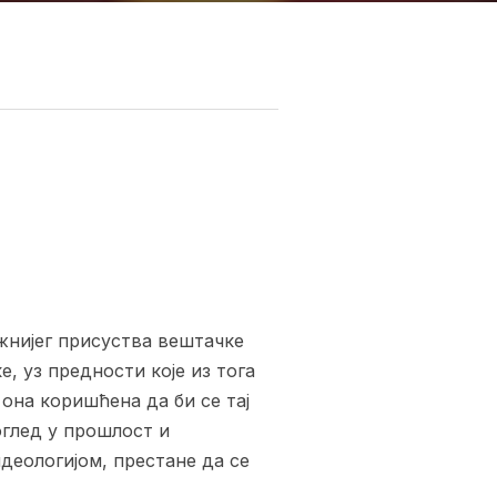
жнијег присуства вештачке
, уз предности које из тога
 она коришћена да би се тај
оглед у прошлост и
идеологијом, престане да се