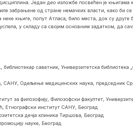
дисциплина. Један део изложбе посвећен је књигама к
иле забрањене од стране немачких власти, како би с
а неке књиге, попут Атласа, било места, док су друге
успела, у складу са својим основним задатком, да сачу
., библиотекар саветник, Универзитетска библиотека 
, САНУ, Одељење медицинских наука, председник Ср
итут за филозофију, Филозофски факултет, Универзите
, Етнографски институт САНУ, Београд
рзитетска дечја клиника Тиршова, Београд
промоцију науке, Београд