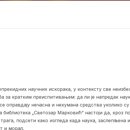
прекидних научних искорака, у контексту све неизбе
ба за кратким преиспитивањем: да ли је напредак науке
се оправдају нечасна и нехумана средства уколико су
 библиотека „Светозар Марковић“ настоји да, кроз п
трага, подсети како изгледа када наука, заслепљена 
т и морал.