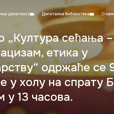
чна делатност
Дигитална библиотека
О нам
о „Култура сећања –
ентска читаоница: 08:00–23:00
Суб: 
нацизам, етика у
Радно време од 06. јула до 29. августа
рству“ одржаће се 9.
не у холу на спрату 
 у 13 часова.