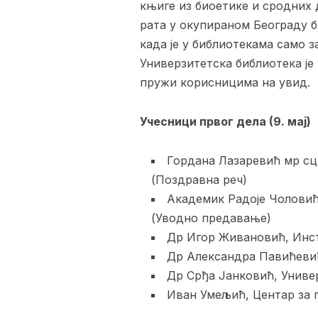
књиге из биоетике и сродних 
рата у окупираном Београду б
када је у библиотекама само з
Универзитетска библиотека је 
пружи корисницима на увид.
Учесници првог дела (9. мај)
Гордана Лазаревић мр сц
(Поздравна реч)
Академик Радоје Чоловић
(Уводно предавање)
Др Игор Живановић, Инст
Др Александра Павићевић
Др Срђа Јанковић, Униве
Иван Умељић, Центар за 