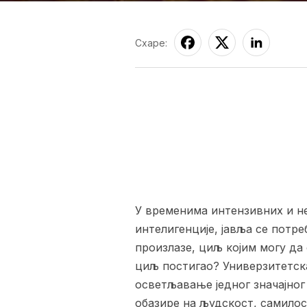
Схаре:
У временима интензивних и не
интелигенције, јавља се потре
произлазе, циљ којим могу да 
циљ постигао? Универзитетска
осветљавање једног значајног 
обазире на људскост, самилос