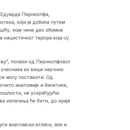
а Едуарда Пернкопфа,
отека, који је добила путем
шћу, које чине део обимне
ва нацистичког терора која су
тву“, полази од Пернкопфовог
х учесника из више научних
се могу поставити. Од
очито анатомије и биоетике,
ошлости, не ускраћујући
а излагања ће бити, до краја
уги анатомски атласи, али и