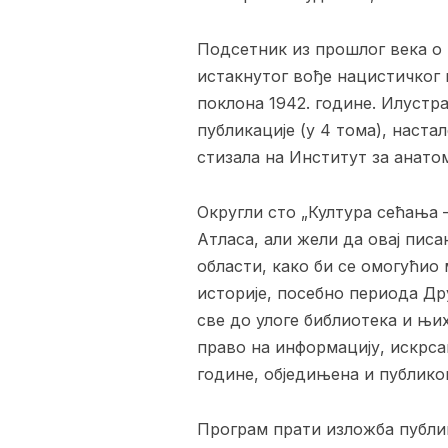
Подсетник из прошлог века о 
истакнутог вође нацистичког п
поклона 1942. године. Илустр
публикације (у 4 тома), наста
стизала на Институт за анатом
Округли сто „Култура сећања 
Атласа, али жели да овај пис
области, како би се омогућио
историје, посебно периода Др
све до улоге библиотека и њи
право на информацију, искрсав
године, обједињена и публико
Програм прати изложба публик