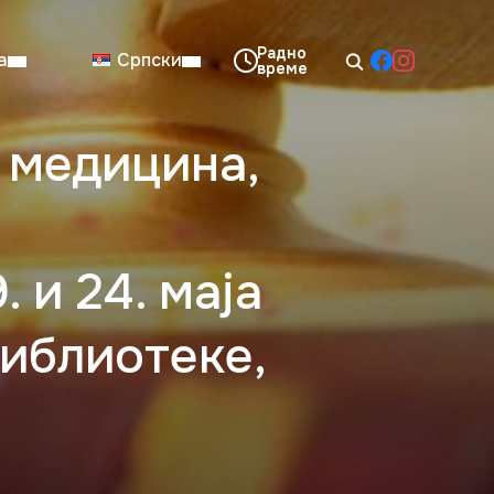
а
Српски
 медицина,
08:00–14:00
Нед: Затворено
 и 24. маја
Библиотеке,