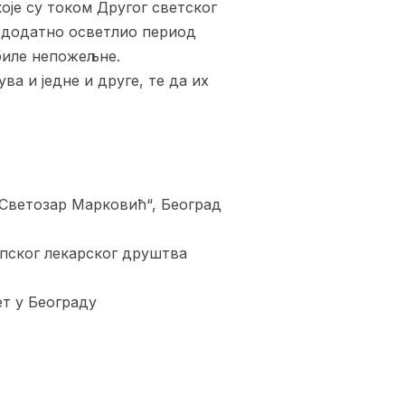
оје су током Другог светског
е додатно осветлио период
 биле непожељне.
ва и једне и друге, те да их
„Светозар Марковић“, Београд
пског лекарског друштва
т у Београду