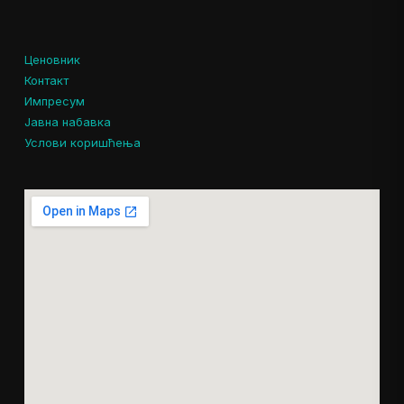
Ценовник
Контакт
Импресум
Јавна набавка
Услови коришћења