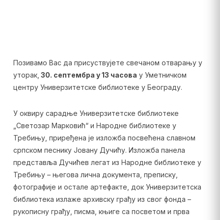
Позивамо Вас да присуствујете свечаном отварању у
уторак,
30. септембра у 13 часова
у Уметничком
центру Универзитетске библиотеке у Београду.
У оквиру сарадње Универзитетске библиотеке
„Светозар Марковић“ и Народне библиотеке у
Требињу, приређена је изложба посвећена славном
српском песнику Јовану Дучићу. Изложба панела
представља Дучићев легат из Народне библиотеке у
Требињу – његова лична документа, преписку,
фотографије и остале артефакте, док Универзитетска
библиотека излаже архивску грађу из свог фонда –
рукописну грађу, писма, књиге са посветом и прва