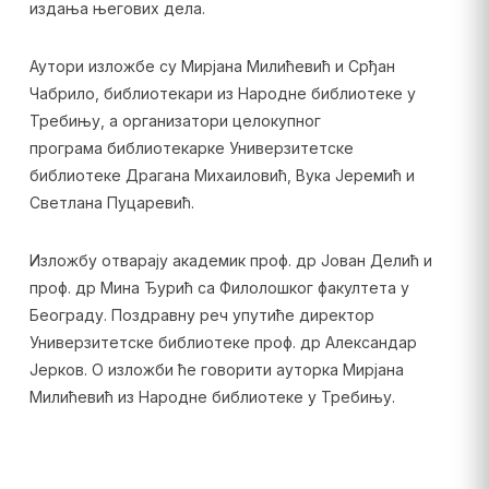
издања његових дела.
Аутори изложбе су Мирјана Милићевић и Срђан
Чабрило, библиотекари из Народне библиотеке у
Требињу, а организатори целокупног
програма библиотекарке Универзитетске
библиотеке Драгана Михаиловић, Вука Јеремић и
Светлана Пуцаревић.
Изложбу отварају академик проф. др Јован Делић и
проф. др Мина Ђурић са Филолошког факултета у
Београду. Поздравну реч упутиће директор
Универзитетске библиотеке проф. др Александар
Јерков. О изложби ће говорити ауторка Мирјана
Милићевић из Народне библиотеке у Требињу.