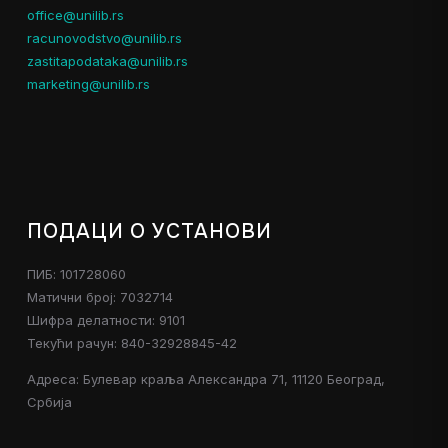
office@unilib.rs
racunovodstvo@unilib.rs
zastitapodataka@unilib.rs
marketing@unilib.rs
ПОДАЦИ О УСТАНОВИ
ПИБ: 101728060
Матични број: 7032714
Шифра делатности: 9101
Текући рачун: 840-32928845-42
Адреса: Булевар краља Александра 71, 11120 Београд,
Србија